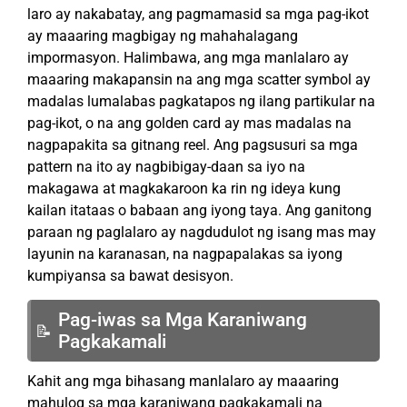
laro ay nakabatay, ang pagmamasid sa mga pag-ikot
ay maaaring magbigay ng mahahalagang
impormasyon. Halimbawa, ang mga manlalaro ay
maaaring makapansin na ang mga scatter symbol ay
madalas lumalabas pagkatapos ng ilang partikular na
pag-ikot, o na ang golden card ay mas madalas na
nagpapakita sa gitnang reel. Ang pagsusuri sa mga
pattern na ito ay nagbibigay-daan sa iyo na
makagawa at magkakaroon ka rin ng ideya kung
kailan itataas o babaan ang iyong taya. Ang ganitong
paraan ng paglalaro ay nagdudulot ng isang mas may
layunin na karanasan, na nagpapalakas sa iyong
kumpiyansa sa bawat desisyon.
Pag-iwas sa Mga Karaniwang
Pagkakamali
Kahit ang mga bihasang manlalaro ay maaaring
mahulog sa mga karaniwang pagkakamali na