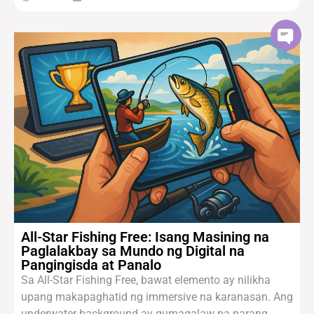
All-Star Fishing Free: Isang Masining na
Paglalakbay sa Mundo ng Digital na
Pangingisda at Panalo
Sa All-Star Fishing Free, bawat elemento ay nilikha
upang makapaghatid ng immersive na karanasan. Ang
underwater background ay gumagalaw na parang