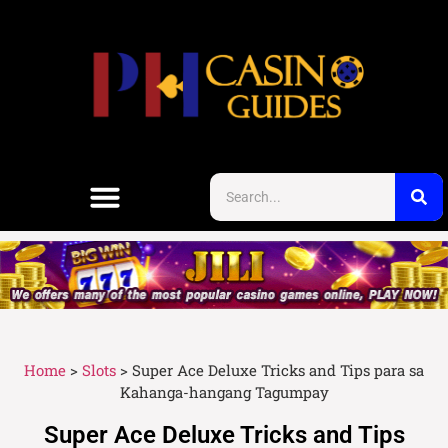
Home
>
Slots
>
Super Ace Deluxe Tricks and Tips para sa
Kahanga-hangang Tagumpay
Super Ace Deluxe Tricks and Tips