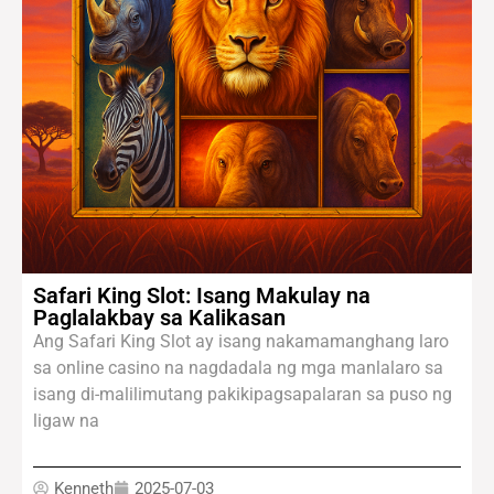
Safari King Slot: Isang Makulay na
Paglalakbay sa Kalikasan
Ang Safari King Slot ay isang nakamamanghang laro
sa online casino na nagdadala ng mga manlalaro sa
isang di-malilimutang pakikipagsapalaran sa puso ng
ligaw na
Kenneth
2025-07-03