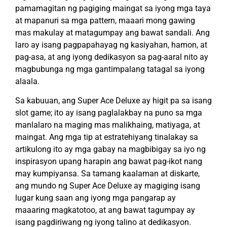
pamamagitan ng pagiging maingat sa iyong mga taya
at mapanuri sa mga pattern, maaari mong gawing
mas makulay at matagumpay ang bawat sandali. Ang
laro ay isang pagpapahayag ng kasiyahan, hamon, at
pag-asa, at ang iyong dedikasyon sa pag-aaral nito ay
magbubunga ng mga gantimpalang tatagal sa iyong
alaala.
Sa kabuuan, ang Super Ace Deluxe ay higit pa sa isang
slot game; ito ay isang paglalakbay na puno sa mga
manlalaro na maging mas malikhaing, matiyaga, at
maingat. Ang mga tip at estratehiyang tinalakay sa
artikulong ito ay mga gabay na magbibigay sa iyo ng
inspirasyon upang harapin ang bawat pag-ikot nang
may kumpiyansa. Sa tamang kaalaman at diskarte,
ang mundo ng Super Ace Deluxe ay magiging isang
lugar kung saan ang iyong mga pangarap ay
maaaring magkatotoo, at ang bawat tagumpay ay
isang pagdiriwang ng iyong talino at dedikasyon.