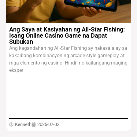
Ang Saya at Kasiyahan ng All-Star Fishing:
Isang Online Casino Game na Dapat
Subukan
Ang kagandahan ng All-Star Fishing ay nakasalalay sa
kakaibang kombinasyon ng arcade-style gameplay at
mga elemento ng casino. Hindi mo kailangang maging
eksper
Kenneth
2025-07-02