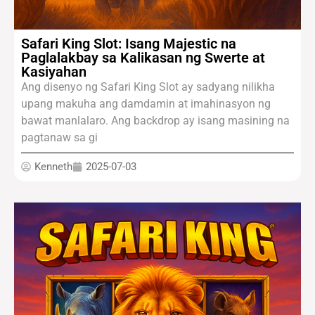
Safari King Slot: Isang Majestic na
Paglalakbay sa Kalikasan ng Swerte at
Kasiyahan
Ang disenyo ng Safari King Slot ay sadyang nilikha
upang makuha ang damdamin at imahinasyon ng
bawat manlalaro. Ang backdrop ay isang masining na
pagtanaw sa gi
Kenneth
2025-07-03