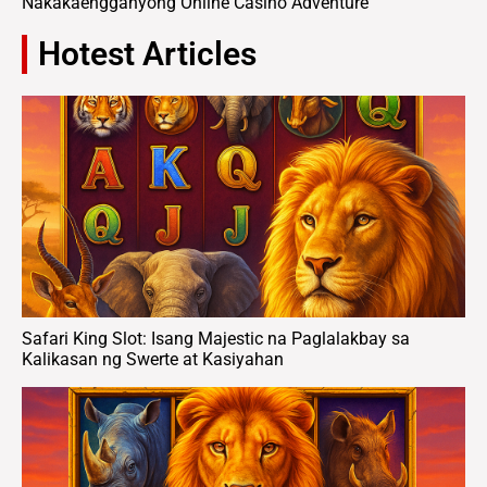
Nakakaengganyong Online Casino Adventure
Hotest Articles
Safari King Slot: Isang Majestic na Paglalakbay sa
Kalikasan ng Swerte at Kasiyahan