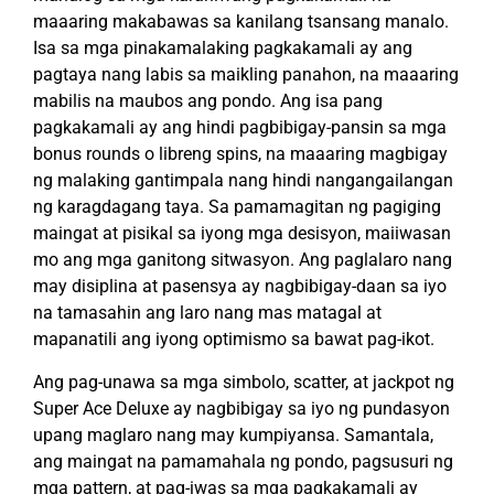
maaaring makabawas sa kanilang tsansang manalo.
Isa sa mga pinakamalaking pagkakamali ay ang
pagtaya nang labis sa maikling panahon, na maaaring
mabilis na maubos ang pondo. Ang isa pang
pagkakamali ay ang hindi pagbibigay-pansin sa mga
bonus rounds o libreng spins, na maaaring magbigay
ng malaking gantimpala nang hindi nangangailangan
ng karagdagang taya. Sa pamamagitan ng pagiging
maingat at pisikal sa iyong mga desisyon, maiiwasan
mo ang mga ganitong sitwasyon. Ang paglalaro nang
may disiplina at pasensya ay nagbibigay-daan sa iyo
na tamasahin ang laro nang mas matagal at
mapanatili ang iyong optimismo sa bawat pag-ikot.
Ang pag-unawa sa mga simbolo, scatter, at jackpot ng
Super Ace Deluxe ay nagbibigay sa iyo ng pundasyon
upang maglaro nang may kumpiyansa. Samantala,
ang maingat na pamamahala ng pondo, pagsusuri ng
mga pattern, at pag-iwas sa mga pagkakamali ay