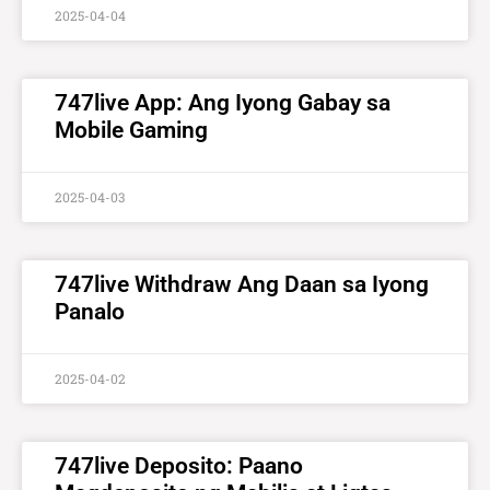
2025-04-04
747live App: Ang Iyong Gabay sa
Mobile Gaming
2025-04-03
747live Withdraw Ang Daan sa Iyong
Panalo
2025-04-02
747live Deposito: Paano