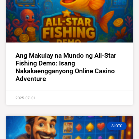
Ang Makulay na Mundo ng All-Star
Fishing Demo: Isang
Nakakaengganyong Online Casino
Adventure
2025-07-01
SLOTS