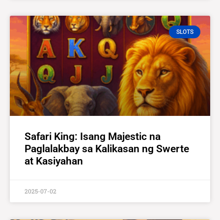
SLOTS
Safari King: Isang Majestic na
Paglalakbay sa Kalikasan ng Swerte
at Kasiyahan
2025-07-02