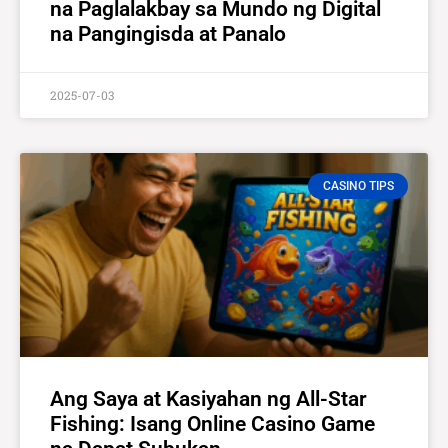
na Paglalakbay sa Mundo ng Digital
na Pangingisda at Panalo
2025-07-03
CASINO TIPS
Ang Saya at Kasiyahan ng All-Star
Fishing: Isang Online Casino Game