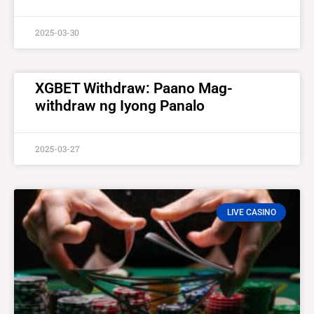
2025-03-30
XGBET Withdraw: Paano Mag-
withdraw ng Iyong Panalo
2025-03-27
LIVE CASINO