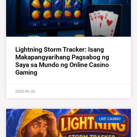
Lightning Storm Tracker: Isang
Makapangyarihang Pagsabog ng
Saya sa Mundo ng Online Casino
Gaming
2025-06-26
LIVE CASINO