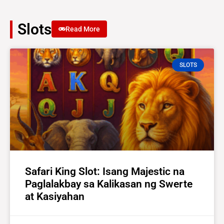
Slots
Read More
SLOTS
Safari King Slot: Isang Majestic na
Paglalakbay sa Kalikasan ng Swerte
at Kasiyahan