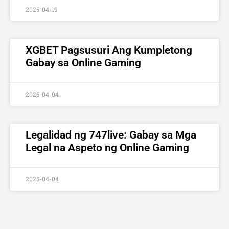
2025-04-19
XGBET Pagsusuri Ang Kumpletong
Gabay sa Online Gaming
2025-04-04
Legalidad ng 747live: Gabay sa Mga
Legal na Aspeto ng Online Gaming
2025-04-04