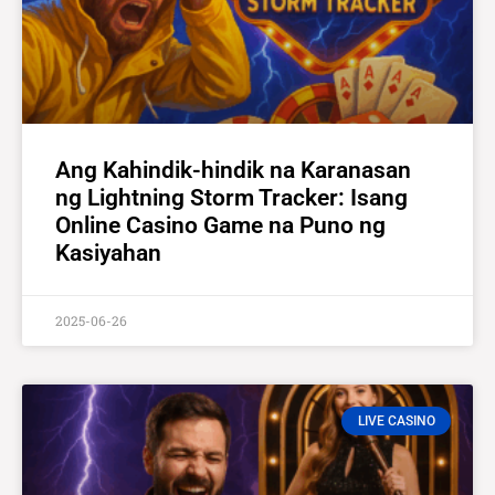
Ang Kahindik-hindik na Karanasan
ng Lightning Storm Tracker: Isang
Online Casino Game na Puno ng
Kasiyahan
2025-06-26
LIVE CASINO