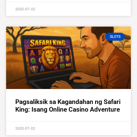
2025-07-02
SLOTS
Pagsaliksik sa Kagandahan ng Safari
King: Isang Online Casino Adventure
2025-07-02