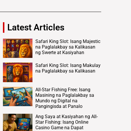
Latest Articles
Safari King Slot: Isang Majestic
na Paglalakbay sa Kalikasan
ng Swerte at Kasiyahan
Safari King Slot: Isang Makulay
na Paglalakbay sa Kalikasan
All-Star Fishing Free: Isang
Masining na Paglalakbay sa
Mundo ng Digital na
Pangingisda at Panalo
Ang Saya at Kasiyahan ng All-
Star Fishing: Isang Online
Casino Game na Dapat