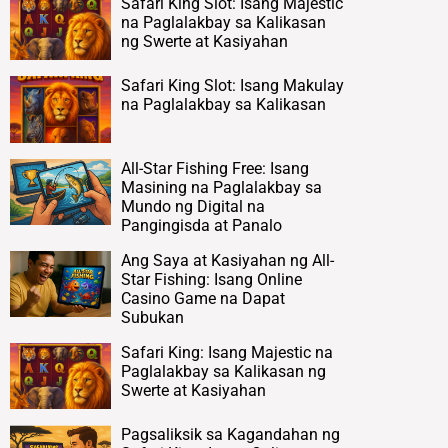
Safari King Slot: Isang Majestic
na Paglalakbay sa Kalikasan
ng Swerte at Kasiyahan
Safari King Slot: Isang Makulay
na Paglalakbay sa Kalikasan
All-Star Fishing Free: Isang
Masining na Paglalakbay sa
Mundo ng Digital na
Pangingisda at Panalo
Ang Saya at Kasiyahan ng All-
Star Fishing: Isang Online
Casino Game na Dapat
Subukan
Safari King: Isang Majestic na
Paglalakbay sa Kalikasan ng
Swerte at Kasiyahan
Pagsaliksik sa Kagandahan ng