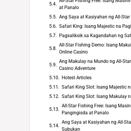
All-Star Fishing Free: Isang Masi
at Panalo
Ang Saya at Kasiyahan ng All-Sta
Safari King: Isang Majestic na Pa
Pagsaliksik sa Kagandahan ng Safa
All-Star Fishing Demo: Isang Maku
Online Casino
Ang Makulay na Mundo ng All-Sta
Casino Adventure
Hotest Articles
Safari King Slot: Isang Majestic
Safari King Slot: Isang Makulay 
All-Star Fishing Free: Isang Mas
Pangingisda at Panalo
Ang Saya at Kasiyahan ng All-Sta
Subukan