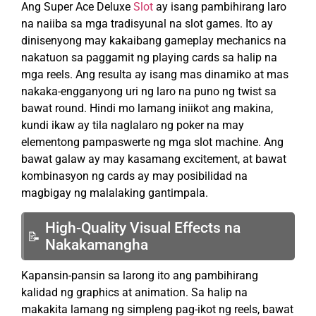
Ang Super Ace Deluxe
Slot
ay isang pambihirang laro
na naiiba sa mga tradisyunal na slot games. Ito ay
dinisenyong may kakaibang gameplay mechanics na
nakatuon sa paggamit ng playing cards sa halip na
mga reels. Ang resulta ay isang mas dinamiko at mas
nakaka-engganyong uri ng laro na puno ng twist sa
bawat round. Hindi mo lamang iniikot ang makina,
kundi ikaw ay tila naglalaro ng poker na may
elementong pampaswerte ng mga slot machine. Ang
bawat galaw ay may kasamang excitement, at bawat
kombinasyon ng cards ay may posibilidad na
magbigay ng malalaking gantimpala.
High-Quality Visual Effects na
Nakakamangha
Kapansin-pansin sa larong ito ang pambihirang
kalidad ng graphics at animation. Sa halip na
makakita lamang ng simpleng pag-ikot ng reels, bawat