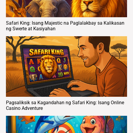
Safari King: Isang Majestic na Paglalakbay sa Kalikasan
ng Swerte at Kasiyahan
Pagsaliksik sa Kagandahan ng Safari King: Isang Online
Casino Adventure