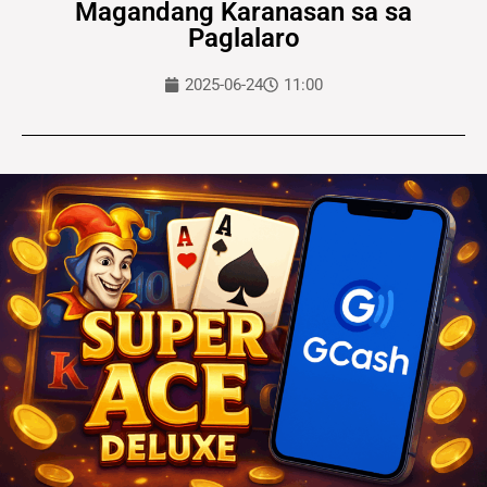
Magandang Karanasan sa sa
Paglalaro
2025-06-24
11:00