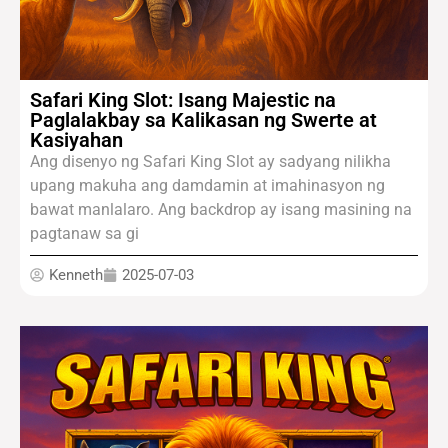
Safari King Slot: Isang Majestic na
Paglalakbay sa Kalikasan ng Swerte at
Kasiyahan
Ang disenyo ng Safari King Slot ay sadyang nilikha
upang makuha ang damdamin at imahinasyon ng
bawat manlalaro. Ang backdrop ay isang masining na
pagtanaw sa gi
Kenneth
2025-07-03