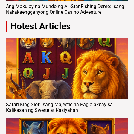
Ang Makulay na Mundo ng All-Star Fishing Demo: Isang
Nakakaengganyong Online Casino Adventure
Hotest Articles
Safari King Slot: Isang Majestic na Paglalakbay sa
Kalikasan ng Swerte at Kasiyahan