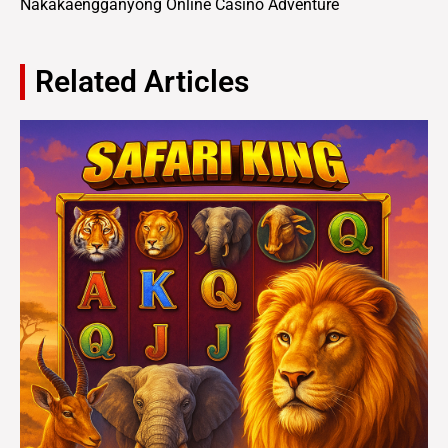
Nakakaengganyong Online Casino Adventure
Related Articles