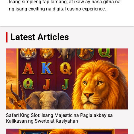
Isang simpleng tap lamang, at ikaw ay nasa gitna na
ng isang exciting na digital casino experience.
Latest Articles
Safari King Slot: Isang Majestic na Paglalakbay sa
Kalikasan ng Swerte at Kasiyahan