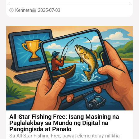
Kenneth
2025-07-03
All-Star Fishing Free: Isang Masining na
Paglalakbay sa Mundo ng Digital na
Pangingisda at Panalo
Sa All-Star Fishing Free, bawat elemento ay nilikha