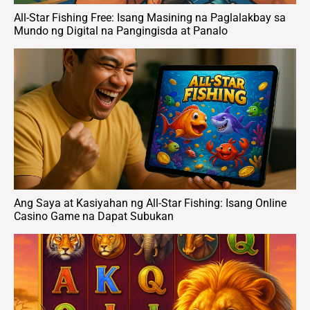
All-Star Fishing Free: Isang Masining na Paglalakbay sa
Mundo ng Digital na Pangingisda at Panalo
Ang Saya at Kasiyahan ng All-Star Fishing: Isang Online
Casino Game na Dapat Subukan