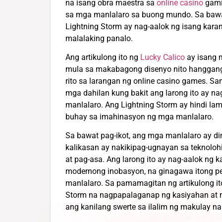
na isang obra maestra sa
online casino
gami
sa mga manlalaro sa buong mundo. Sa bawat 
Lightning Storm ay nag-aalok ng isang karan
malalaking panalo.
Ang artikulong ito ng
Lucky Calico
ay isang 
mula sa makabagong disenyo nito hanggan
rito sa larangan ng online casino games. S
mga dahilan kung bakit ang larong ito ay na
manlalaro. Ang Lightning Storm ay hindi lam
buhay sa imahinasyon ng mga manlalaro.
Sa bawat pag-ikot, ang mga manlalaro ay d
kalikasan ay nakikipag-ugnayan sa teknolohi
at pag-asa. Ang larong ito ay nag-aalok ng k
modernong inobasyon, na ginagawa itong p
manlalaro. Sa pamamagitan ng artikulong it
Storm na nagpapalaganap ng kasiyahan at 
ang kanilang swerte sa ilalim ng makulay na 