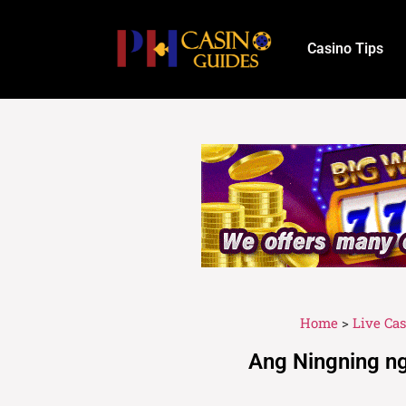
Casino Tips
Home
>
Live Ca
Ang Ningning ng