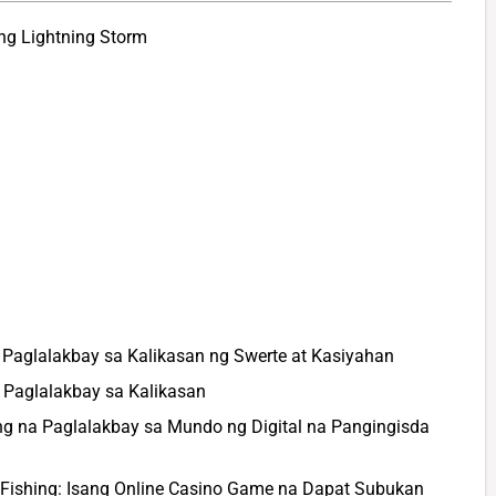
g Lightning Storm
na Paglalakbay sa Kalikasan ng Swerte at Kasiyahan
a Paglalakbay sa Kalikasan
ning na Paglalakbay sa Mundo ng Digital na Pangingisda
r Fishing: Isang Online Casino Game na Dapat Subukan