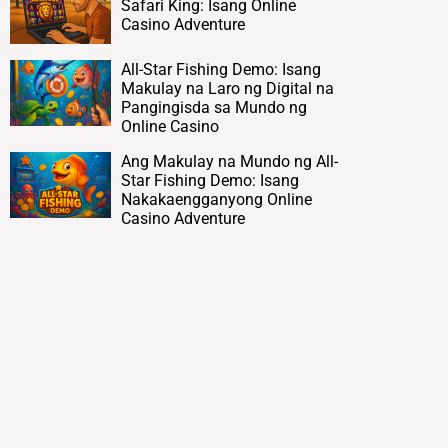
Safari King: Isang Online
Casino Adventure
All-Star Fishing Demo: Isang
Makulay na Laro ng Digital na
Pangingisda sa Mundo ng
Online Casino
Ang Makulay na Mundo ng All-
Star Fishing Demo: Isang
Nakakaengganyong Online
Casino Adventure