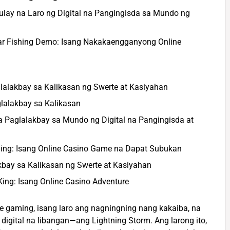
ulay na Laro ng Digital na Pangingisda sa Mundo ng
ar Fishing Demo: Isang Nakakaengganyong Online
aglalakbay sa Kalikasan ng Swerte at Kasiyahan
glalakbay sa Kalikasan
 na Paglalakbay sa Mundo ng Digital na Pangingisda at
shing: Isang Online Casino Game na Dapat Subukan
akbay sa Kalikasan ng Swerte at Kasiyahan
ing: Isang Online Casino Adventure
gaming, isang laro ang nagningning nang kakaiba, na
digital na libangan—ang Lightning Storm. Ang larong ito,