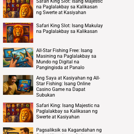
Safari King Slot: Isang Majestic
na Paglalakbay sa Kalikasan
ng Swerte at Kasiyahan
Safari King Slot: Isang Makulay
na Paglalakbay sa Kalikasan
All-Star Fishing Free: Isang
Masining na Paglalakbay sa
Mundo ng Digital na
Pangingisda at Panalo
Ang Saya at Kasiyahan ng All-
Star Fishing: Isang Online
Casino Game na Dapat
Subukan
Safari King: Isang Majestic na
Paglalakbay sa Kalikasan ng
Swerte at Kasiyahan
Pagsaliksik sa Kagandahan ng