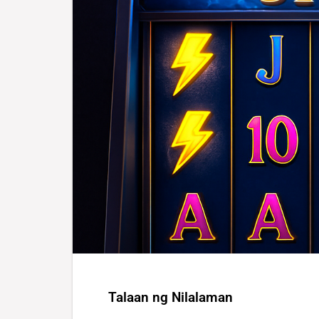
Talaan ng Nilalaman