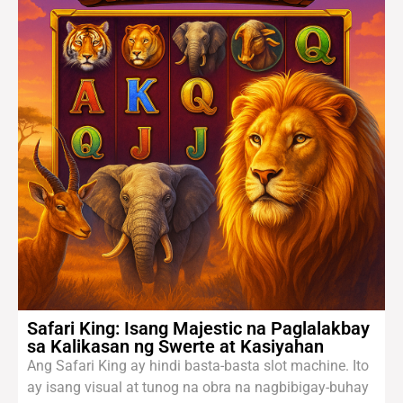
Safari King: Isang Majestic na Paglalakbay
sa Kalikasan ng Swerte at Kasiyahan
Ang Safari King ay hindi basta-basta slot machine. Ito
ay isang visual at tunog na obra na nagbibigay-buhay