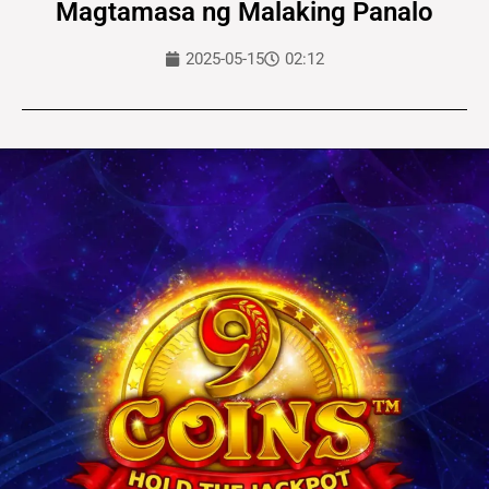
Magtamasa ng Malaking Panalo
2025-05-15
02:12