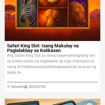
Safari King Slot: Isang Makulay na
Paglalakbay sa Kalikasan
Ang Safari King Slot ay isang nakamamanghang laro
sa online casino na nagdadala ng mga manlalaro sa
isang di-malilimutang pakikipagsapalaran sa puso ng
ligaw na
Kenneth
2025-07-03