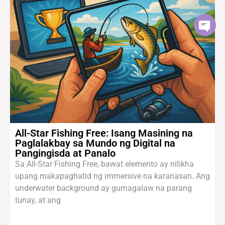
All-Star Fishing Free: Isang Masining na
Paglalakbay sa Mundo ng Digital na
Pangingisda at Panalo
Sa All-Star Fishing Free, bawat elemento ay nilikha
upang makapaghatid ng immersive na karanasan. Ang
underwater background ay gumagalaw na parang
tunay, at ang