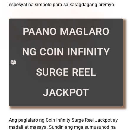
espesyal na simbolo para sa karagdagang premyo.
PAANO MAGLARO
NG COIN INFINITY
SURGE REEL
JACKPOT
Ang paglalaro ng Coin Infinity Surge Reel Jackpot ay
madali at masaya. Sundin ang mga sumusunod na