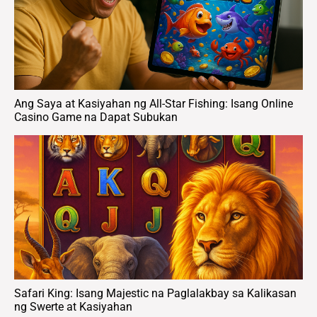
Ang Saya at Kasiyahan ng All-Star Fishing: Isang Online
Casino Game na Dapat Subukan
Safari King: Isang Majestic na Paglalakbay sa Kalikasan
ng Swerte at Kasiyahan