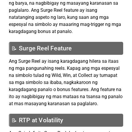
ng barya, na nagbibigay ng masayang karanasan sa
paglalaro.
Ang Surge Reel feature ay isang
natatanging aspeto ng laro, kung saan ang mga
espesyal na simbolo ay maaaring mag-trigger ng mga
karagdagang bonus at panalo.
Surge Reel Feature
Ang Surge Reel ay isang karagdagang hilera sa itaas
ng mga pangunahing reels.
Kapag ang mga espesyal
na simbolo tulad ng Wild, Win, at Collect ay tumapat
sa mga simbolo sa ibaba, nagkakaroon ng
karagdagang panalo o bonus features.
Ang feature na
ito ay nagbibigay ng mas mataas na tsansa ng panalo
at mas masayang karanasan sa paglalaro.
RTP at Volatility