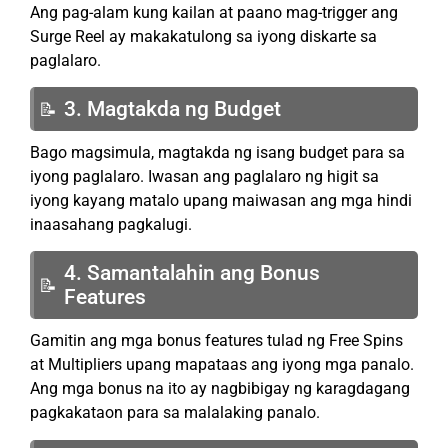
Ang pag-alam kung kailan at paano mag-trigger ang
Surge Reel ay makakatulong sa iyong diskarte sa
paglalaro.
3. Magtakda ng Budget
Bago magsimula, magtakda ng isang budget para sa
iyong paglalaro.
Iwasan ang paglalaro ng higit sa
iyong kayang matalo upang maiwasan ang mga hindi
inaasahang pagkalugi.
4. Samantalahin ang Bonus
Features
Gamitin ang mga bonus features tulad ng Free Spins
at Multipliers upang mapataas ang iyong mga panalo.
Ang mga bonus na ito ay nagbibigay ng karagdagang
pagkakataon para sa malalaking panalo.