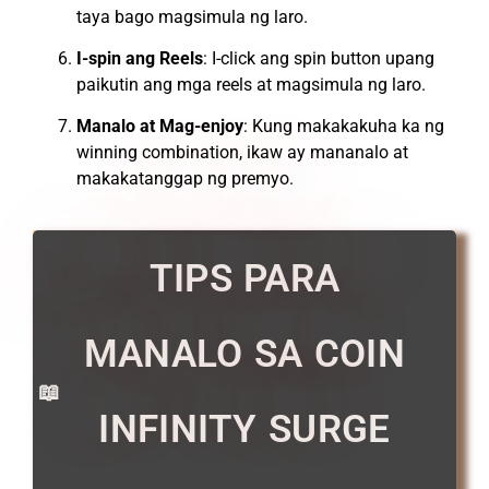
taya bago magsimula ng laro.
I-spin ang Reels
:
I-click ang spin button upang
paikutin ang mga reels at magsimula ng laro.
Manalo at Mag-enjoy
:
Kung makakakuha ka ng
winning combination, ikaw ay mananalo at
makakatanggap ng premyo.
TIPS PARA
MANALO SA COIN
INFINITY SURGE