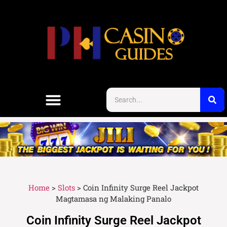
Home
>
Slots
>
Coin Infinity Surge Reel Jackpot
Magtamasa ng Malaking Panalo
Coin Infinity Surge Reel Jackpot