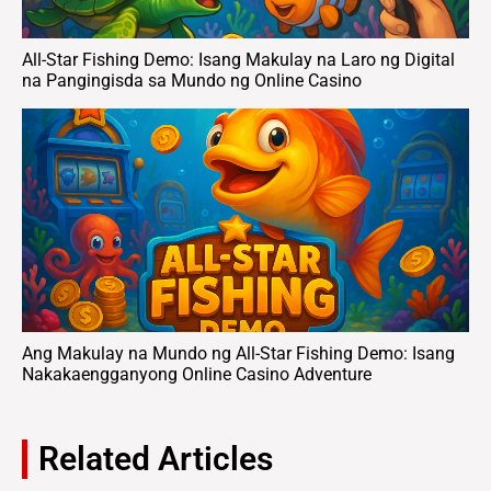
All-Star Fishing Demo: Isang Makulay na Laro ng Digital
na Pangingisda sa Mundo ng Online Casino
Ang Makulay na Mundo ng All-Star Fishing Demo: Isang
Nakakaengganyong Online Casino Adventure
Related Articles