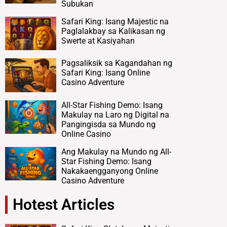
Subukan
Safari King: Isang Majestic na
Paglalakbay sa Kalikasan ng
Swerte at Kasiyahan
Pagsaliksik sa Kagandahan ng
Safari King: Isang Online
Casino Adventure
All-Star Fishing Demo: Isang
Makulay na Laro ng Digital na
Pangingisda sa Mundo ng
Online Casino
Ang Makulay na Mundo ng All-
Star Fishing Demo: Isang
Nakakaengganyong Online
Casino Adventure
Hotest Articles