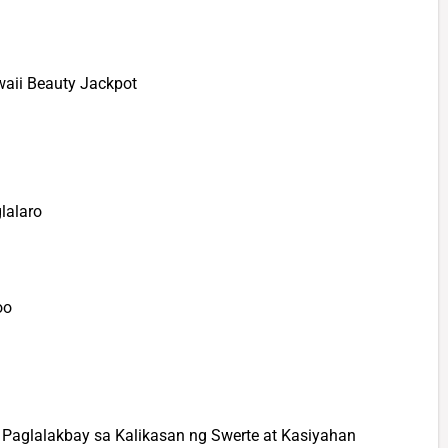
waii Beauty Jackpot
lalaro
oo
na Paglalakbay sa Kalikasan ng Swerte at Kasiyahan