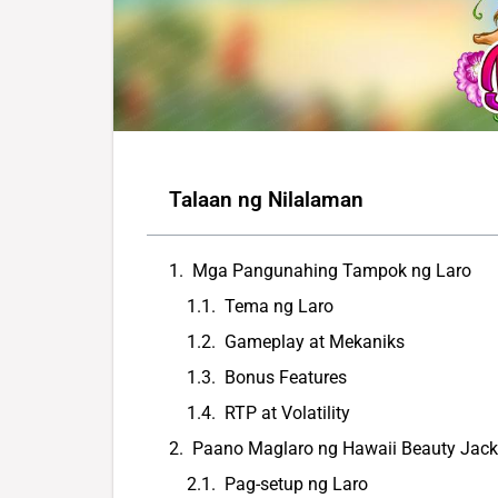
Talaan ng Nilalaman
Mga Pangunahing Tampok ng Laro
Tema ng Laro
Gameplay at Mekaniks
Bonus Features
RTP at Volatility
Paano Maglaro ng Hawaii Beauty Jack
Pag-setup ng Laro