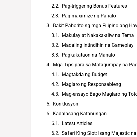
Pag-trigger ng Bonus Features
Pag-maximize ng Panalo
Bakit Paborito ng mga Filipino ang Ha
Makulay at Nakaka-aliw na Tema
Madaling Intindihin na Gameplay
Pagkakataon na Manalo
Mga Tips para sa Matagumpay na Pag
Magtakda ng Budget
Maglaro ng Responsableng
Mag-ensayo Bago Maglaro ng Tot
Konklusyon
Kadalasang Katanungan
Latest Articles
Safari King Slot: Isang Majestic 