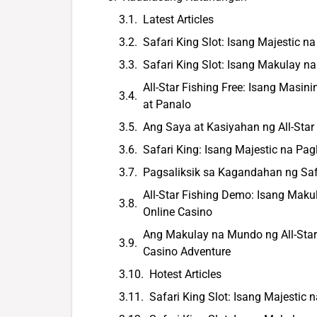
Latest Articles
Safari King Slot: Isang Majestic 
Safari King Slot: Isang Makulay n
All-Star Fishing Free: Isang Masi
at Panalo
Ang Saya at Kasiyahan ng All-Sta
Safari King: Isang Majestic na Pa
Pagsaliksik sa Kagandahan ng Safa
All-Star Fishing Demo: Isang Maku
Online Casino
Ang Makulay na Mundo ng All-Sta
Casino Adventure
Hotest Articles
Safari King Slot: Isang Majestic