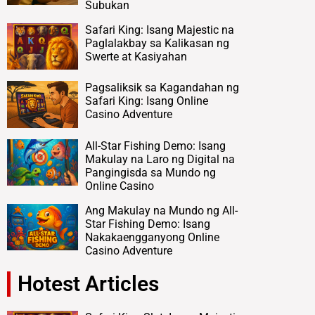
Subukan
Safari King: Isang Majestic na
Paglalakbay sa Kalikasan ng
Swerte at Kasiyahan
Pagsaliksik sa Kagandahan ng
Safari King: Isang Online
Casino Adventure
All-Star Fishing Demo: Isang
Makulay na Laro ng Digital na
Pangingisda sa Mundo ng
Online Casino
Ang Makulay na Mundo ng All-
Star Fishing Demo: Isang
Nakakaengganyong Online
Casino Adventure
Hotest Articles