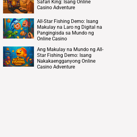
Safari King: Isang Online
Casino Adventure
All-Star Fishing Demo: Isang
Makulay na Laro ng Digital na
Pangingisda sa Mundo ng
Online Casino
Ang Makulay na Mundo ng All-
Star Fishing Demo: Isang
Nakakaengganyong Online
Casino Adventure