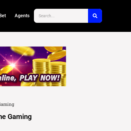
Bet
Agents
 Gaming
ine Gaming