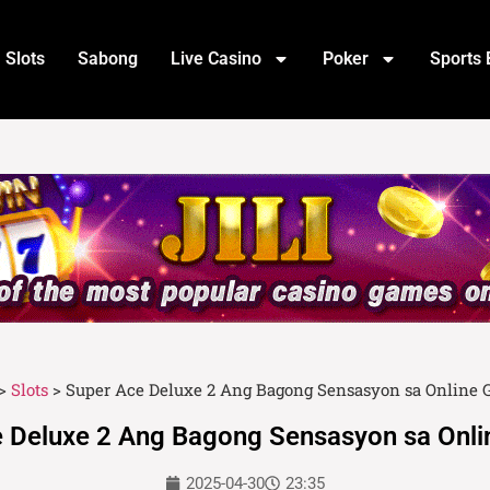
Slots
Sabong
Live Casino
Poker
Sports 
>
Slots
>
Super Ace Deluxe 2 Ang Bagong Sensasyon sa Online
 Deluxe 2 Ang Bagong Sensasyon sa Onl
2025-04-30
23:35