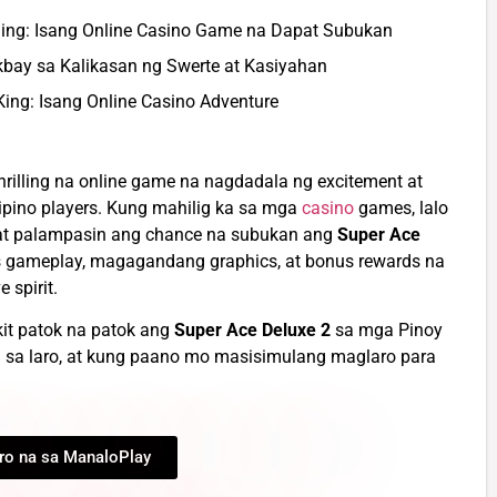
shing: Isang Online Casino Game na Dapat Subukan
akbay sa Kalikasan ng Swerte at Kasiyahan
ing: Isang Online Casino Adventure
rilling na online game na nagdadala ng excitement at
lipino players. Kung mahilig ka sa mga
casino
games, lalo
at palampasin ang chance na subukan ang
Super Ace
s gameplay, magagandang graphics, at bonus rewards na
 spirit.
kit patok na patok ang
Super Ace Deluxe 2
sa mga Pinoy
 sa laro, at kung paano mo masisimulang maglaro para
ro na sa ManaloPlay