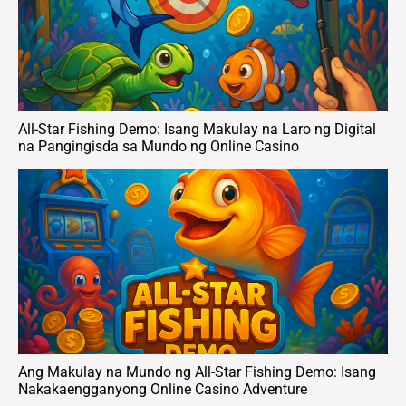
All-Star Fishing Demo: Isang Makulay na Laro ng Digital
na Pangingisda sa Mundo ng Online Casino
Ang Makulay na Mundo ng All-Star Fishing Demo: Isang
Nakakaengganyong Online Casino Adventure