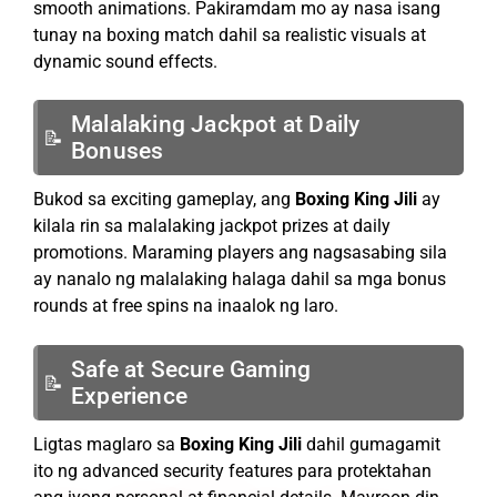
smooth animations. Pakiramdam mo ay nasa isang
tunay na boxing match dahil sa realistic visuals at
dynamic sound effects.
Malalaking Jackpot at Daily
Bonuses
Bukod sa exciting gameplay, ang
Boxing King Jili
ay
kilala rin sa malalaking jackpot prizes at daily
promotions. Maraming players ang nagsasabing sila
ay nanalo ng malalaking halaga dahil sa mga bonus
rounds at free spins na inaalok ng laro.
Safe at Secure Gaming
Experience
Ligtas maglaro sa
Boxing King Jili
dahil gumagamit
ito ng advanced security features para protektahan