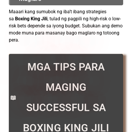
Maaari kang sumubok ng iba’t ibang strategies
sa
Boxing King Jili
, tulad ng pagpili ng high-risk o low-
risk bets depende sa iyong budget. Subukan ang demo
mode muna para masanay bago maglaro ng totoong
pera.
MGA TIPS PARA
MAGING
SUCCESSFUL SA
BOXING KING JILI