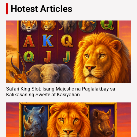
Hotest Articles
Safari King Slot: Isang Majestic na Paglalakbay sa
Kalikasan ng Swerte at Kasiyahan