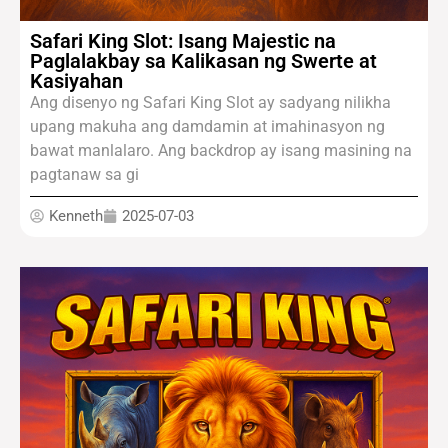
Safari King Slot: Isang Majestic na
Paglalakbay sa Kalikasan ng Swerte at
Kasiyahan
Ang disenyo ng Safari King Slot ay sadyang nilikha
upang makuha ang damdamin at imahinasyon ng
bawat manlalaro. Ang backdrop ay isang masining na
pagtanaw sa gi
Kenneth
2025-07-03