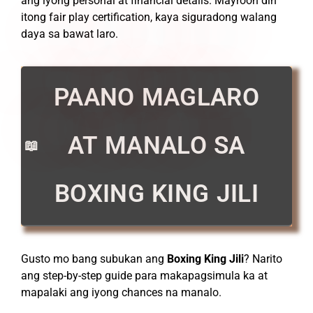
ang iyong personal at financial details. Mayroon din
itong fair play certification, kaya siguradong walang
daya sa bawat laro.
PAANO MAGLARO
AT MANALO SA
BOXING KING JILI
Gusto mo bang subukan ang
Boxing King Jili
? Narito
ang step-by-step guide para makapagsimula ka at
mapalaki ang iyong chances na manalo.