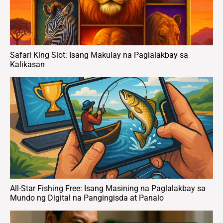
Safari King Slot: Isang Makulay na Paglalakbay sa
Kalikasan
All-Star Fishing Free: Isang Masining na Paglalakbay sa
Mundo ng Digital na Pangingisda at Panalo