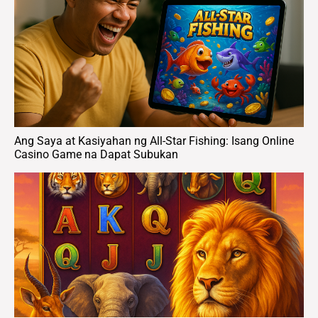
Ang Saya at Kasiyahan ng All-Star Fishing: Isang Online
Casino Game na Dapat Subukan