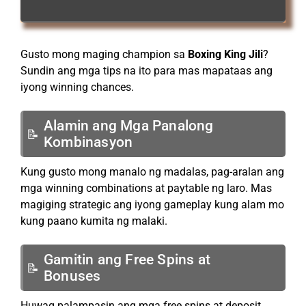
Gusto mong maging champion sa
Boxing King Jili
?
Sundin ang mga tips na ito para mas mapataas ang
iyong winning chances.
Alamin ang Mga Panalong
Kombinasyon
Kung gusto mong manalo ng madalas, pag-aralan ang
mga winning combinations at paytable ng laro. Mas
magiging strategic ang iyong gameplay kung alam mo
kung paano kumita ng malaki.
Gamitin ang Free Spins at
Bonuses
Huwag palampasin ang mga free spins at deposit