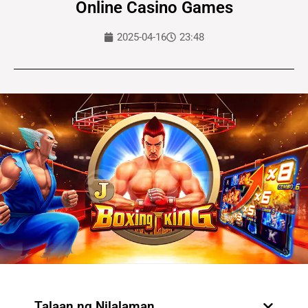
Online Casino Games
2025-04-16
23:48
Talaan ng Nilalaman