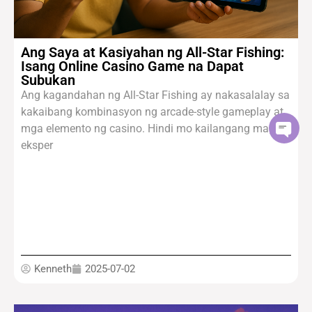
Ang Saya at Kasiyahan ng All-Star Fishing:
Isang Online Casino Game na Dapat
Subukan
Ang kagandahan ng All-Star Fishing ay nakasalalay sa
kakaibang kombinasyon ng arcade-style gameplay at
mga elemento ng casino. Hindi mo kailangang maging
eksper
Kenneth
2025-07-02