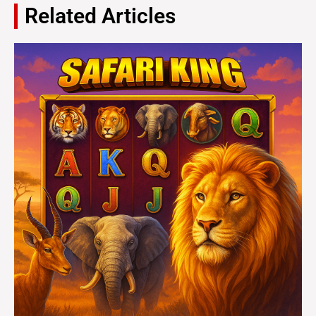
Related Articles