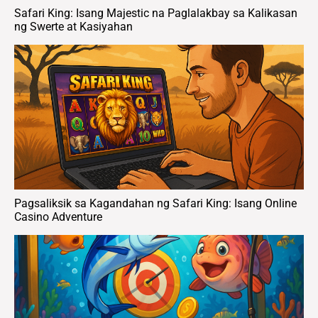
Safari King: Isang Majestic na Paglalakbay sa Kalikasan
ng Swerte at Kasiyahan
Pagsaliksik sa Kagandahan ng Safari King: Isang Online
Casino Adventure