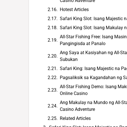
Casino Adventure
Hotest Articles
Safari King Slot: Isang Majestic
Safari King Slot: Isang Makulay 
All-Star Fishing Free: Isang Mas
Pangingisda at Panalo
Ang Saya at Kasiyahan ng All-Sta
Subukan
Safari King: Isang Majestic na P
Pagsaliksik sa Kagandahan ng Sa
All-Star Fishing Demo: Isang Mak
Online Casino
Ang Makulay na Mundo ng All-St
Casino Adventure
Related Articles