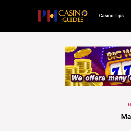
Casino Tips
H
Ma