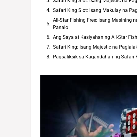
Safari King Slot: Isang Majestic na P
Safari King Slot: Isang Makulay na Pa
All-Star Fishing Free: Isang Masining
Panalo
Ang Saya at Kasiyahan ng All-Star Fi
Safari King: Isang Majestic na Paglal
Pagsaliksik sa Kagandahan ng Safari K