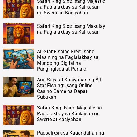
Safari King Slot: Isang Majestic
na Paglalakbay sa Kalikasan
ng Swerte at Kasiyahan
Safari King Slot: Isang Makulay
na Paglalakbay sa Kalikasan
All-Star Fishing Free: Isang
Masining na Paglalakbay sa
Mundo ng Digital na
Pangingisda at Panalo
Ang Saya at Kasiyahan ng All-
Star Fishing: Isang Online
Casino Game na Dapat
Subukan
Safari King: Isang Majestic na
Paglalakbay sa Kalikasan ng
Swerte at Kasiyahan
Pagsaliksik sa Kagandahan ng