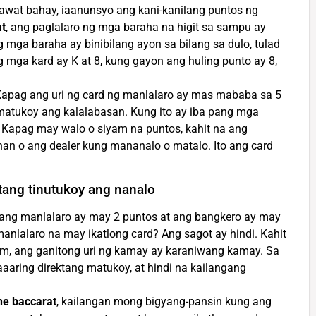
wat bahay, iaanunsyo ang kani-kanilang puntos ng
at
, ang paglalaro ng mga baraha na higit sa sampu ay
ng mga baraha ay binibilang ayon sa bilang sa dulo, tulad
 mga kard ay K at 8, kung gayon ang huling punto ay 8,
Kapag ang uri ng card ng manlalaro ay mas mababa sa 5
matukoy ang kalalabasan. Kung ito ay iba pang mga
. Kapag may walo o siyam na puntos, kahit na ang
an o ang dealer kung mananalo o matalo. Ito ang card
ang tinutukoy ang nanalo
ang manlalaro ay may 2 puntos at ang bangkero ay may
manlalaro na may ikatlong card? Ang sagot ay hindi. Kahit
am, ang ganitong uri ng kamay ay karaniwang kamay. Sa
aaring direktang matukoy, at hindi na kailangang
ne baccarat
, kailangan mong bigyang-pansin kung ang