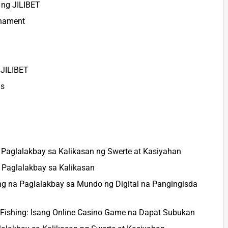
 ng JILIBET
rnament
 JILIBET
us
na Paglalakbay sa Kalikasan ng Swerte at Kasiyahan
a Paglalakbay sa Kalikasan
ning na Paglalakbay sa Mundo ng Digital na Pangingisda
r Fishing: Isang Online Casino Game na Dapat Subukan