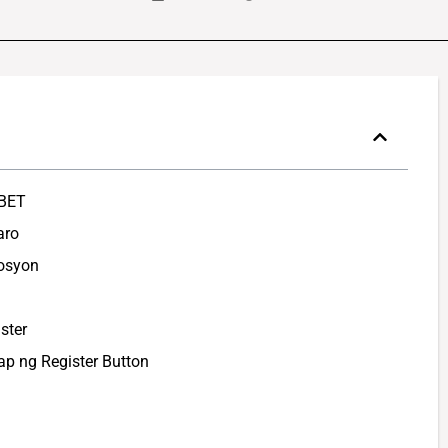
IBET
aro
mosyon
ster
p ng Register Button