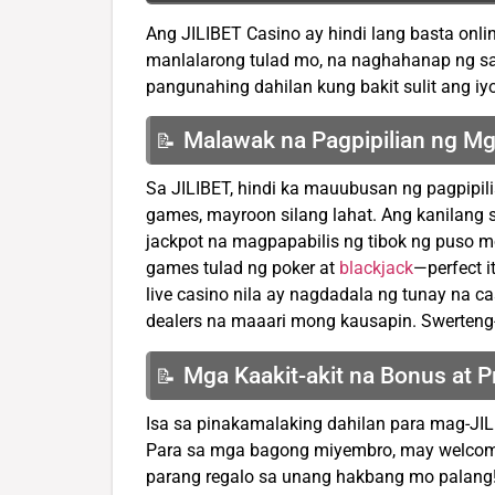
Ang JILIBET Casino ay hindi lang basta on
manlalarong tulad mo, na naghahanap ng sa
pangunahing dahilan kung bakit sulit ang iy
Malawak na Pagpipilian ng Mg
Sa JILIBET, hindi ka mauubusan ng pagpipilia
games, mayroon silang lahat. Ang kanilang
jackpot na magpapabilis ng tibok ng puso 
games tulad ng poker at
blackjack
—perfect i
live casino nila ay nagdadala ng tunay na ca
dealers na maaari mong kausapin. Swerteng-s
Mga Kaakit-akit na Bonus at
Isa sa pinakamalaking dahilan para mag-JIL
Para sa mga bagong miyembro, may welcome
parang regalo sa unang hakbang mo palang!