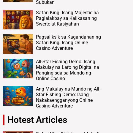
Subukan
Safari King: Isang Majestic na
Paglalakbay sa Kalikasan ng
Swerte at Kasiyahan
Pagsaliksik sa Kagandahan ng
Safari King: Isang Online
Casino Adventure
All-Star Fishing Demo: Isang
Makulay na Laro ng Digital na
Pangingisda sa Mundo ng
Online Casino
Ang Makulay na Mundo ng All-
Star Fishing Demo: Isang
Nakakaengganyong Online
Casino Adventure
Hotest Articles