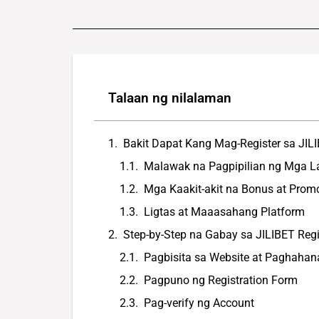
Talaan ng nilalaman
Bakit Dapat Kang Mag-Register sa JIL
Malawak na Pagpipilian ng Mga L
Mga Kaakit-akit na Bonus at Pro
Ligtas at Maaasahang Platform
Step-by-Step na Gabay sa JILIBET Regi
Pagbisita sa Website at Paghahana
Pagpuno ng Registration Form
Pag-verify ng Account