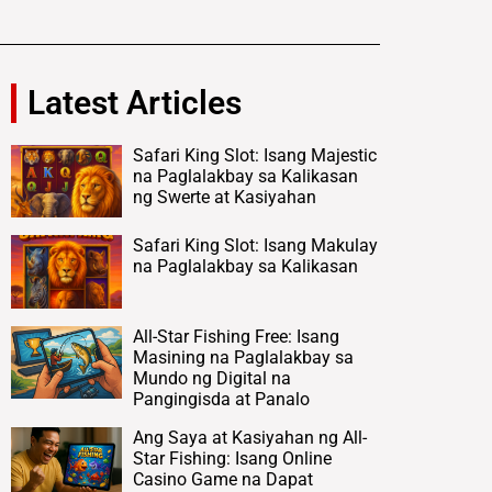
Latest Articles
Safari King Slot: Isang Majestic
na Paglalakbay sa Kalikasan
ng Swerte at Kasiyahan
Safari King Slot: Isang Makulay
na Paglalakbay sa Kalikasan
All-Star Fishing Free: Isang
Masining na Paglalakbay sa
Mundo ng Digital na
Pangingisda at Panalo
Ang Saya at Kasiyahan ng All-
Star Fishing: Isang Online
Casino Game na Dapat