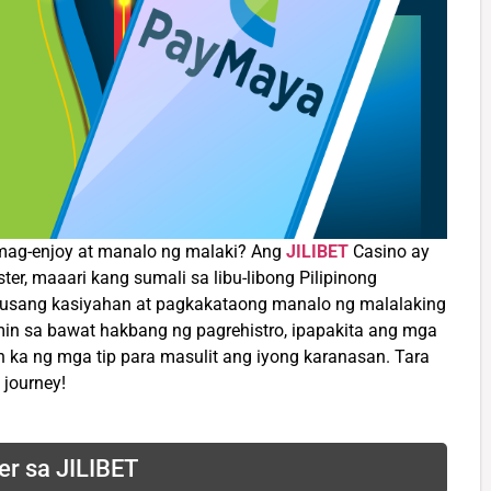
mag-enjoy at manalo ng malaki? Ang
JILIBET
Casino ay
ter, maaari kang sumali sa libu-libong Pilipinong
usang kasiyahan at pagkakataong manalo ng malalaking
min sa bawat hakbang ng pagrehistro, ipapakita ang mga
n ka ng mga tip para masulit ang iyong karanasan. Tara
 journey!
er sa JILIBET