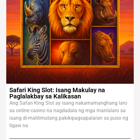
Safari King Slot: Isang Makulay na
Paglalakbay sa Kalikasan
Ang Safari King Slot ay isang nakamamanghang laro
sa online casino na nagdadala ng mga manlalaro sa
isang di-malilimutang pakikipagsapalaran sa puso ng
ligaw na