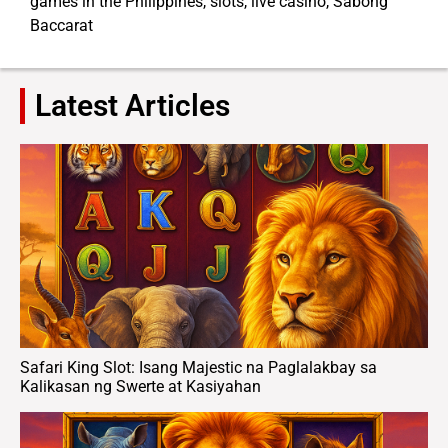
games in the Philippines, slots, live casino, Sabong
Baccarat
Latest Articles
Safari King Slot: Isang Majestic na Paglalakbay sa
Kalikasan ng Swerte at Kasiyahan