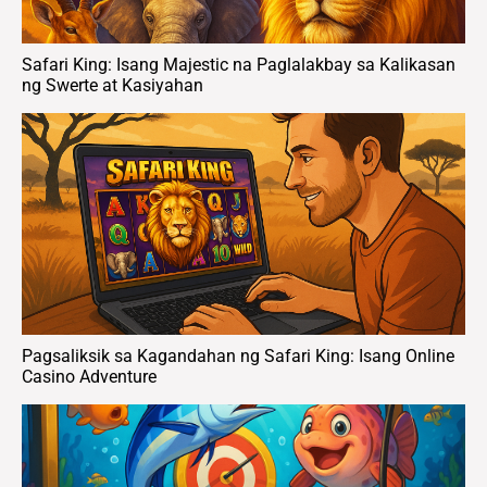
Safari King: Isang Majestic na Paglalakbay sa Kalikasan
ng Swerte at Kasiyahan
Pagsaliksik sa Kagandahan ng Safari King: Isang Online
Casino Adventure