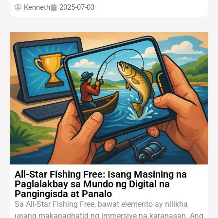
Kenneth
2025-07-03
All-Star Fishing Free: Isang Masining na
Paglalakbay sa Mundo ng Digital na
Pangingisda at Panalo
Sa All-Star Fishing Free, bawat elemento ay nilikha
upang makapaghatid ng immersive na karanasan. Ang