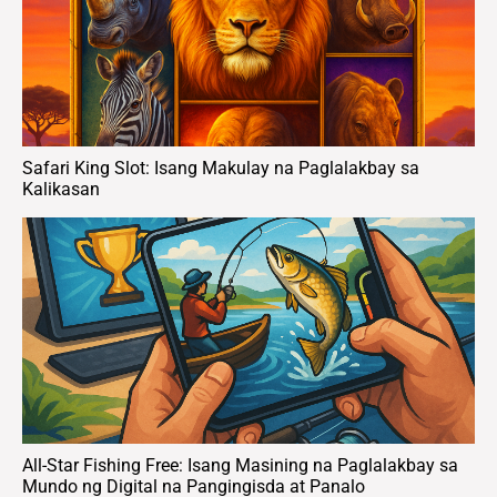
Safari King Slot: Isang Makulay na Paglalakbay sa
Kalikasan
All-Star Fishing Free: Isang Masining na Paglalakbay sa
Mundo ng Digital na Pangingisda at Panalo