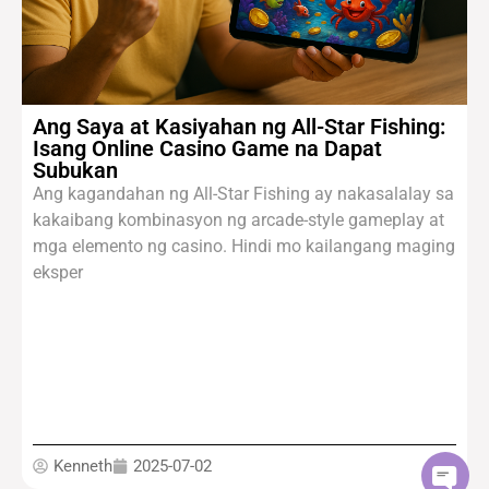
Ang Saya at Kasiyahan ng All-Star Fishing:
Isang Online Casino Game na Dapat
Subukan
Ang kagandahan ng All-Star Fishing ay nakasalalay sa
kakaibang kombinasyon ng arcade-style gameplay at
mga elemento ng casino. Hindi mo kailangang maging
eksper
Kenneth
2025-07-02