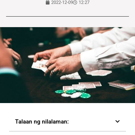
2022-12-09
12:27
Talaan ng nilalaman: