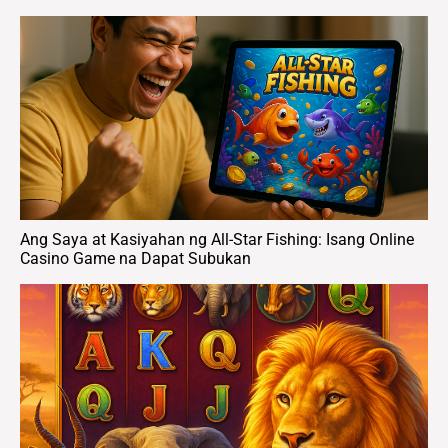
Ang Saya at Kasiyahan ng All-Star Fishing: Isang Online
Casino Game na Dapat Subukan