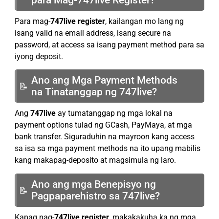
Para mag-
747live register
, kailangan mo lang ng
isang valid na email address, isang secure na
password, at access sa isang payment method para sa
iyong deposit.
Ano ang Mga Payment Methods
na Tinatanggap ng 747live?
Ang
747live
ay tumatanggap ng mga lokal na
payment options tulad ng GCash, PayMaya, at mga
bank transfer. Siguraduhin na mayroon kang access
sa isa sa mga payment methods na ito upang mabilis
kang makapag-deposito at magsimula ng laro.
Ano ang mga Benepisyo ng
Pagpaparehistro sa 747live?
Kapag nag-
747live register
, makakakuha ka ng mga