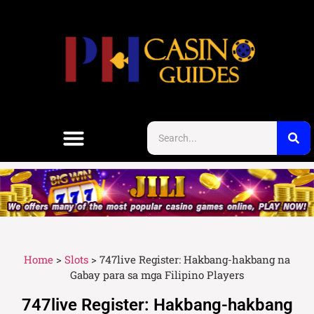
Home
>
Slots
>
747live Register: Hakbang-hakbang na
Gabay para sa mga Filipino Players
747live Register: Hakbang-hakbang