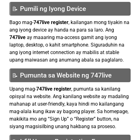
Pumili ng Iyong Device
Bago mag-
747live register
, kailangan mong tiyakin na
ang iyong device ay handa na para sa laro. Ang
747live
ay maaaring ma-access gamit ang iyong
laptop, desktop, o kahit smartphone. Siguraduhin na
ang iyong internet connection ay mabilis at stable
upang maiwasan ang anumang abala sa paglalaro.
Pumunta sa Website ng 747live
Upang mag-
747live register
, pumunta sa kanilang
opisyal na website. Ang kanilang website ay madaling
mahanap at user-friendly, kaya hindi mo kailangang
mag-alala kung ikaw ay bagong player. Sa homepage,
makikita mo ang “Sign Up” o “Register” button, na
siyang magsisilbing unang hakbang sa proseso.