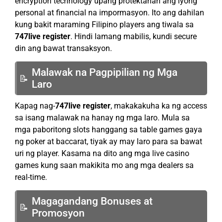
encryption technology upang protektahan ang iyong
personal at financial na impormasyon. Ito ang dahilan
kung bakit maraming Filipino players ang tiwala sa
747live register
. Hindi lamang mabilis, kundi secure
din ang bawat transaksyon.
Malawak na Pagpipilian ng Mga
Laro
Kapag nag-
747live register
, makakakuha ka ng access
sa isang malawak na hanay ng mga laro. Mula sa
mga paboritong slots hanggang sa table games gaya
ng poker at baccarat, tiyak ay may laro para sa bawat
uri ng player. Kasama na dito ang mga live casino
games kung saan makikita mo ang mga dealers sa
real-time.
Magagandang Bonuses at
Promosyon