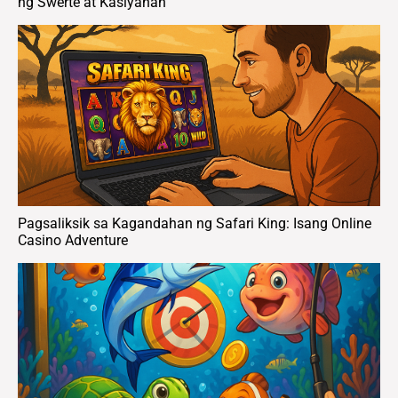
ng Swerte at Kasiyahan
Pagsaliksik sa Kagandahan ng Safari King: Isang Online
Casino Adventure