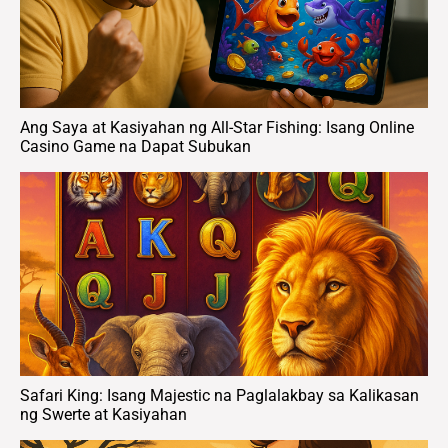
Ang Saya at Kasiyahan ng All-Star Fishing: Isang Online
Casino Game na Dapat Subukan
Safari King: Isang Majestic na Paglalakbay sa Kalikasan
ng Swerte at Kasiyahan