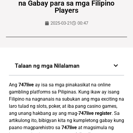
na Gabay para sa mga Filipino
Players
2025-03-21
00:47
Talaan ng mga Nilalaman
Ang
747live
ay isa sa mga pinakasikat na online
gambling platforms sa Pilipinas. Kung ikaw ay isang
Filipino na nagnanais na subukan ang mga exciting na
laro tulad ng slots, poker, at iba pang casino games,
ang unang hakbang ay ang mag-
747live register
. Sa
artikulong ito, bibigyan kita ng kumpletong gabay kung
paano magparehistro sa
747live
at magsimula ng