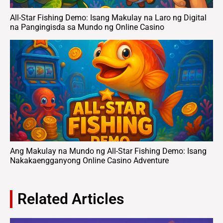
All-Star Fishing Demo: Isang Makulay na Laro ng Digital
na Pangingisda sa Mundo ng Online Casino
Ang Makulay na Mundo ng All-Star Fishing Demo: Isang
Nakakaengganyong Online Casino Adventure
Related Articles