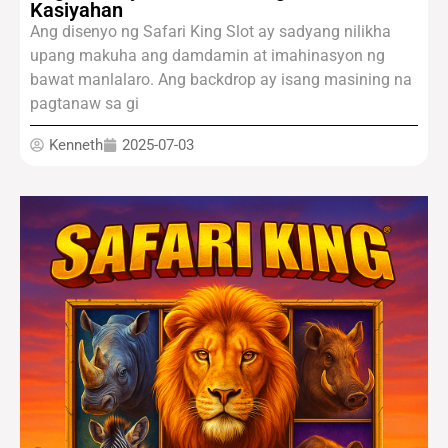
Kasiyahan
Ang disenyo ng Safari King Slot ay sadyang nilikha
upang makuha ang damdamin at imahinasyon ng
bawat manlalaro. Ang backdrop ay isang masining na
pagtanaw sa gi
Kenneth
2025-07-03