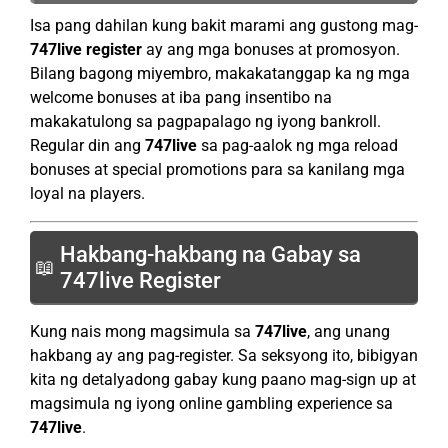
Isa pang dahilan kung bakit marami ang gustong mag-
747live register
ay ang mga bonuses at promosyon.
Bilang bagong miyembro, makakatanggap ka ng mga
welcome bonuses at iba pang insentibo na
makakatulong sa pagpapalago ng iyong bankroll.
Regular din ang
747live
sa pag-aalok ng mga reload
bonuses at special promotions para sa kanilang mga
loyal na players.
Hakbang-hakbang na Gabay sa
747live Register
Kung nais mong magsimula sa
747live
, ang unang
hakbang ay ang pag-register. Sa seksyong ito, bibigyan
kita ng detalyadong gabay kung paano mag-sign up at
magsimula ng iyong online gambling experience sa
747live
.