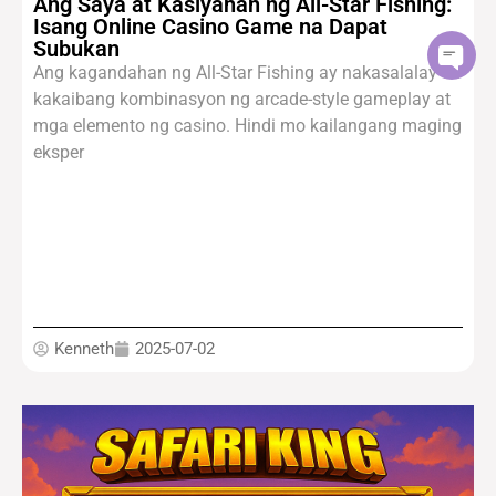
Ang Saya at Kasiyahan ng All-Star Fishing:
Isang Online Casino Game na Dapat
Subukan
Ang kagandahan ng All-Star Fishing ay nakasalalay sa
kakaibang kombinasyon ng arcade-style gameplay at
mga elemento ng casino. Hindi mo kailangang maging
eksper
Kenneth
2025-07-02