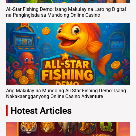
All-Star Fishing Demo: Isang Makulay na Laro ng Digital
na Pangingisda sa Mundo ng Online Casino
Ang Makulay na Mundo ng All-Star Fishing Demo: Isang
Nakakaengganyong Online Casino Adventure
Hotest Articles