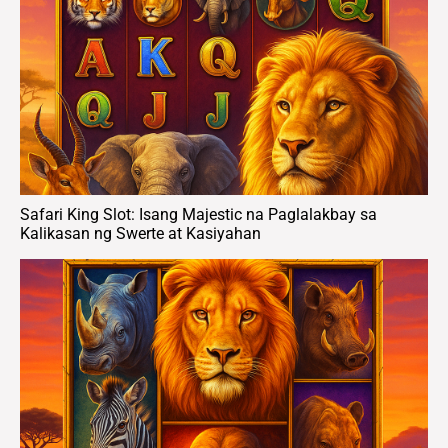
Safari King Slot: Isang Majestic na Paglalakbay sa
Kalikasan ng Swerte at Kasiyahan