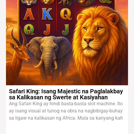
Safari King: Isang Majestic na Paglalakbay
sa Kalikasan ng Swerte at Kasiyahan
Ang Safari King ay hindi basta-basta slot machine. Ito
ay isang visual at tunog na obra na nagbibigay-buhay
sa ligaw na kalikasan ng Africa. Mula sa kanyang kah