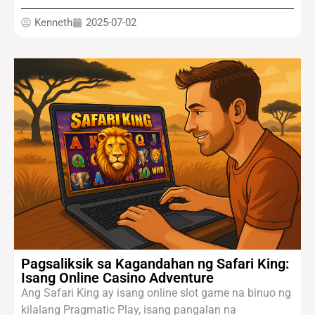
Kenneth
2025-07-02
Pagsaliksik sa Kagandahan ng Safari King:
Isang Online Casino Adventure
Ang Safari King ay isang online slot game na binuo ng
kilalang Pragmatic Play, isang pangalan na