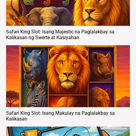
Safari King Slot: Isang Majestic na Paglalakbay sa
Kalikasan ng Swerte at Kasiyahan
Safari King Slot: Isang Makulay na Paglalakbay sa
Kalikasan