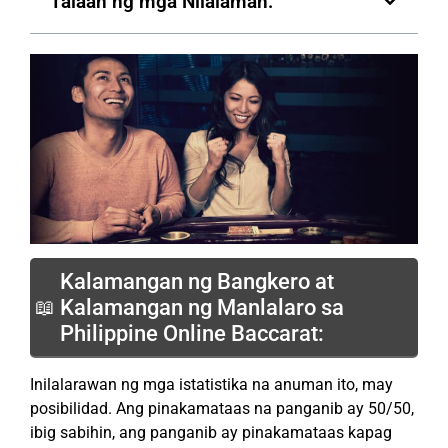
Talaan ng mga Nilalaman:
Kalamangan ng Bangkero at
Kalamangan ng Manlalaro sa
Philippine Online Baccarat:
Inilalarawan ng mga istatistika na anuman ito, may
posibilidad. Ang pinakamataas na panganib ay 50/50,
ibig sabihin, ang panganib ay pinakamataas kapag