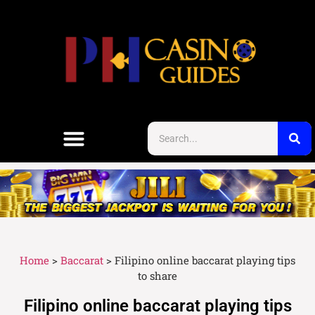
Home
>
Baccarat
>
Filipino online baccarat playing tips
to share
Filipino online baccarat playing tips