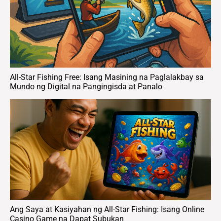
All-Star Fishing Free: Isang Masining na Paglalakbay sa
Mundo ng Digital na Pangingisda at Panalo
Ang Saya at Kasiyahan ng All-Star Fishing: Isang Online
Casino Game na Dapat Subukan