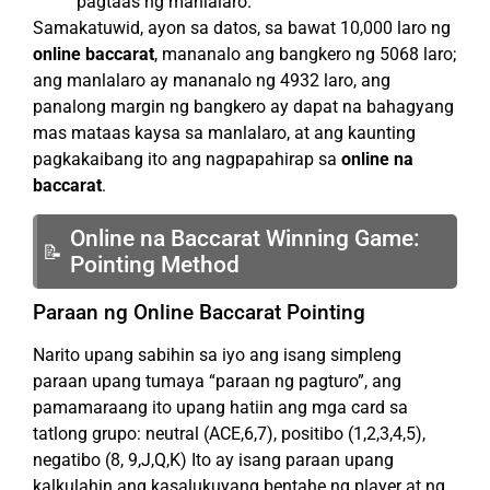
pagtaas ng manlalaro.
Samakatuwid, ayon sa datos, sa bawat 10,000 laro ng
online baccarat
, mananalo ang bangkero ng 5068 laro;
ang manlalaro ay mananalo ng 4932 laro, ang
panalong margin ng bangkero ay dapat na bahagyang
mas mataas kaysa sa manlalaro, at ang kaunting
pagkakaibang ito ang nagpapahirap sa
online na
baccarat
.
Online na Baccarat Winning Game:
Pointing Method
Paraan ng Online Baccarat Pointing
Narito upang sabihin sa iyo ang isang simpleng
paraan upang tumaya “paraan ng pagturo”, ang
pamamaraang ito upang hatiin ang mga card sa
tatlong grupo: neutral (ACE,6,7), positibo (1,2,3,4,5),
negatibo (8, 9,J,Q,K) Ito ay isang paraan upang
kalkulahin ang kasalukuyang bentahe ng player at ng