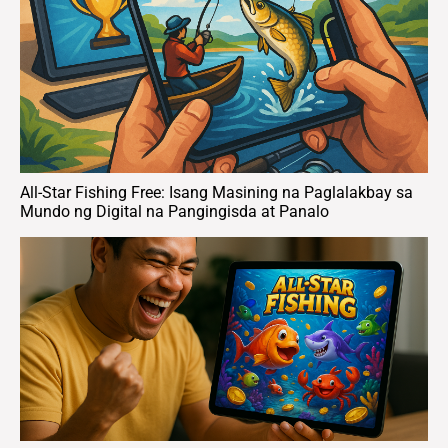
All-Star Fishing Free: Isang Masining na Paglalakbay sa
Mundo ng Digital na Pangingisda at Panalo