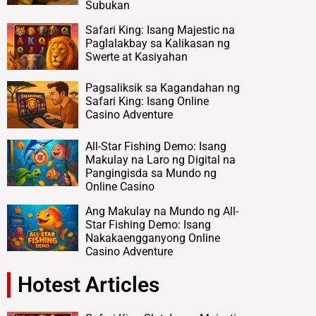
Subukan
Safari King: Isang Majestic na
Paglalakbay sa Kalikasan ng
Swerte at Kasiyahan
Pagsaliksik sa Kagandahan ng
Safari King: Isang Online
Casino Adventure
All-Star Fishing Demo: Isang
Makulay na Laro ng Digital na
Pangingisda sa Mundo ng
Online Casino
Ang Makulay na Mundo ng All-
Star Fishing Demo: Isang
Nakakaengganyong Online
Casino Adventure
Hotest Articles