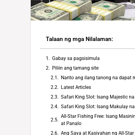
Talaan ng mga Nilalaman:
Gabay sa pagsisimula
Piliin ang tamang site
Narito ang ilang tanong na dapat
Latest Articles
Safari King Slot: Isang Majestic 
Safari King Slot: Isang Makulay n
All-Star Fishing Free: Isang Masi
at Panalo
Ang Saya at Kasiyahan ng All-Sta