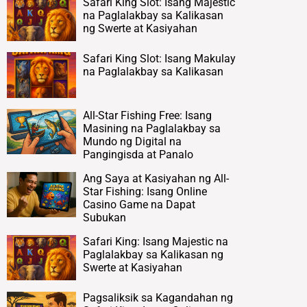
Safari King Slot: Isang Majestic
na Paglalakbay sa Kalikasan
ng Swerte at Kasiyahan
Safari King Slot: Isang Makulay
na Paglalakbay sa Kalikasan
All-Star Fishing Free: Isang
Masining na Paglalakbay sa
Mundo ng Digital na
Pangingisda at Panalo
Ang Saya at Kasiyahan ng All-
Star Fishing: Isang Online
Casino Game na Dapat
Subukan
Safari King: Isang Majestic na
Paglalakbay sa Kalikasan ng
Swerte at Kasiyahan
Pagsaliksik sa Kagandahan ng