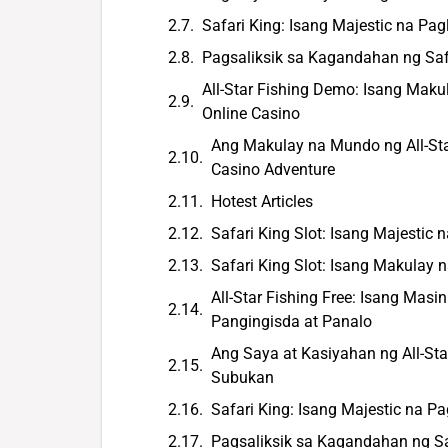
Safari King: Isang Majestic na Pa
Pagsaliksik sa Kagandahan ng Safa
All-Star Fishing Demo: Isang Maku
Online Casino
Ang Makulay na Mundo ng All-St
Casino Adventure
Hotest Articles
Safari King Slot: Isang Majestic
Safari King Slot: Isang Makulay 
All-Star Fishing Free: Isang Mas
Pangingisda at Panalo
Ang Saya at Kasiyahan ng All-Sta
Subukan
Safari King: Isang Majestic na P
Pagsaliksik sa Kagandahan ng Sa