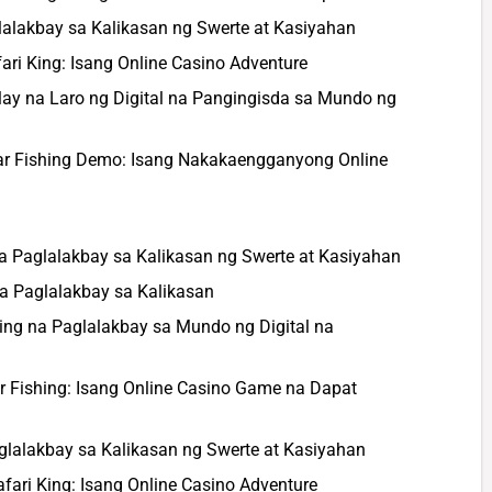
glalakbay sa Kalikasan ng Swerte at Kasiyahan
ri King: Isang Online Casino Adventure
lay na Laro ng Digital na Pangingisda sa Mundo ng
ar Fishing Demo: Isang Nakakaengganyong Online
 na Paglalakbay sa Kalikasan ng Swerte at Kasiyahan
na Paglalakbay sa Kalikasan
ining na Paglalakbay sa Mundo ng Digital na
r Fishing: Isang Online Casino Game na Dapat
aglalakbay sa Kalikasan ng Swerte at Kasiyahan
fari King: Isang Online Casino Adventure