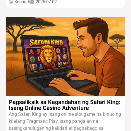
Kenneth
2025-07-02
Pagsaliksik sa Kagandahan ng Safari King:
Isang Online Casino Adventure
Ang Safari King ay isang online slot game na binuo ng
kilalang Pragmatic Play, isang pangalan na
kasingkahulugan ng kalidad at pagbabago sa