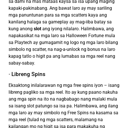
sa dami na mas mataas kaysa sa isa upang maging
kapaki-pakinabang. Ang bawat laro ay may sariling
mga panuntunan para sa mga scatters kaya ang
kanilang halaga sa gameplay ay mag-iiba batay sa
kung anong
slot
ang iyong nilalaro. Halimbawa, ang
napakasikat na mga laro sa Halloween Fortune mula
sa Playtech ay gumagamit ng logo ng mga laro bilang
simbolo ng scatter, na nag-a-unlock ng bonus na laro
kapag tatlo o higit pa ang lumabas sa mga reel nang
sabay-sabay.
· Libreng Spins
Eksaktong inilalarawan ng mga free spins iyon – isang
libreng pagliko sa mga reel. Ito ay kung paano nakuha
ang mga spin na ito na nagbabago nang malaki mula
sa isang slot patungo sa isa pa. Halimbawa, ang ilang
mga laro ay may simbolo ng Free Spins na kasama sa
mga reel (tulad ng mga scatters, malamang na
kailangan mo ng higit sa isa para makakuha ng