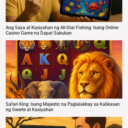
Ang Saya at Kasiyahan ng All-Star Fishing: Isang Online
Casino Game na Dapat Subukan
Safari King: Isang Majestic na Paglalakbay sa Kalikasan
ng Swerte at Kasiyahan