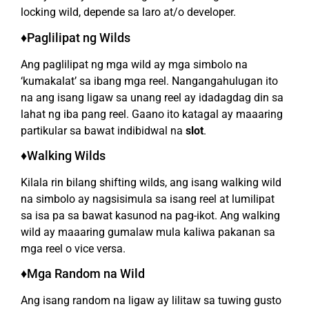
locking wild, depende sa laro at/o developer.
♦Paglilipat ng Wilds
Ang paglilipat ng mga wild ay mga simbolo na
‘kumakalat’ sa ibang mga reel. Nangangahulugan ito
na ang isang ligaw sa unang reel ay idadagdag din sa
lahat ng iba pang reel. Gaano ito katagal ay maaaring
partikular sa bawat indibidwal na
slot
.
♦Walking Wilds
Kilala rin bilang shifting wilds, ang isang walking wild
na simbolo ay nagsisimula sa isang reel at lumilipat
sa isa pa sa bawat kasunod na pag-ikot. Ang walking
wild ay maaaring gumalaw mula kaliwa pakanan sa
mga reel o vice versa.
♦Mga Random na Wild
Ang isang random na ligaw ay lilitaw sa tuwing gusto