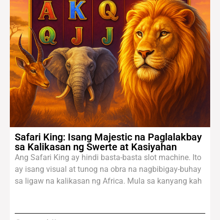
Safari King: Isang Majestic na Paglalakbay
sa Kalikasan ng Swerte at Kasiyahan
Ang Safari King ay hindi basta-basta slot machine. Ito
ay isang visual at tunog na obra na nagbibigay-buhay
sa ligaw na kalikasan ng Africa. Mula sa kanyang kah