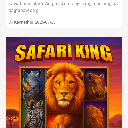
bawat manlalaro. Ang backdrop ay isang masining na
pagtanaw sa gi
Kenneth
2025-07-03