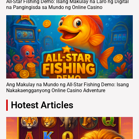
All-Star Fishing Demo: Isang Makulay na Laro ng Digital
na Pangingisda sa Mundo ng Online Casino
Ang Makulay na Mundo ng All-Star Fishing Demo: Isang
Nakakaengganyong Online Casino Adventure
Hotest Articles