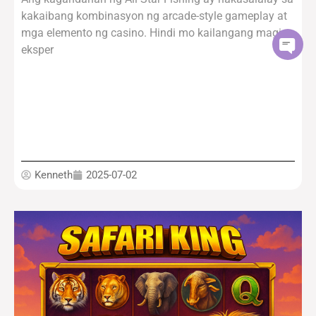
kakaibang kombinasyon ng arcade-style gameplay at
mga elemento ng casino. Hindi mo kailangang maging
eksper
Kenneth
2025-07-02