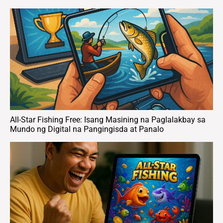
All-Star Fishing Free: Isang Masining na Paglalakbay sa
Mundo ng Digital na Pangingisda at Panalo