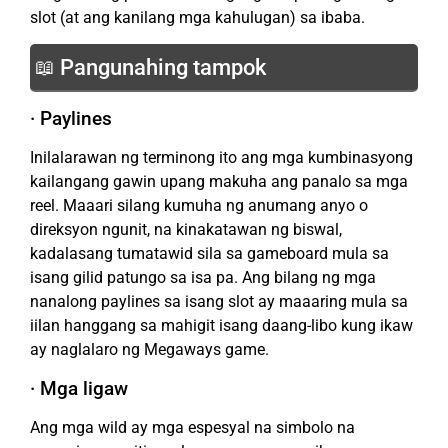
slot (at ang kanilang mga kahulugan) sa ibaba.
Pangunahing tampok
· Paylines
Inilalarawan ng terminong ito ang mga kumbinasyong
kailangang gawin upang makuha ang panalo sa mga
reel. Maaari silang kumuha ng anumang anyo o
direksyon ngunit, na kinakatawan ng biswal,
kadalasang tumatawid sila sa gameboard mula sa
isang gilid patungo sa isa pa. Ang bilang ng mga
nanalong paylines sa isang slot ay maaaring mula sa
iilan hanggang sa mahigit isang daang-libo kung ikaw
ay naglalaro ng Megaways game.
· Mga ligaw
Ang mga wild ay mga espesyal na simbolo na