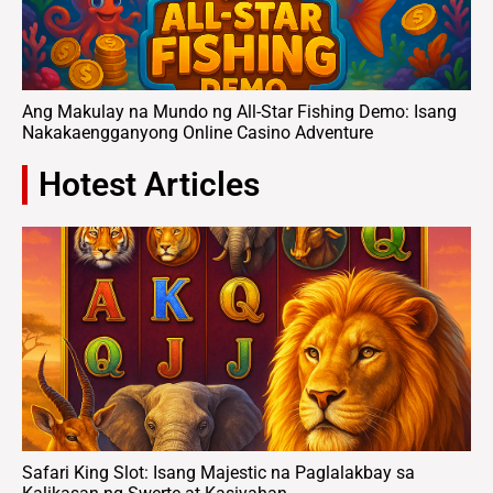
Ang Makulay na Mundo ng All-Star Fishing Demo: Isang
Nakakaengganyong Online Casino Adventure
Hotest Articles
Safari King Slot: Isang Majestic na Paglalakbay sa