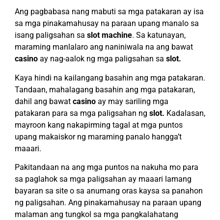
Ang pagbabasa nang mabuti sa mga patakaran ay isa
sa mga pinakamahusay na paraan upang manalo sa
isang paligsahan sa
slot
machine
. Sa katunayan,
maraming manlalaro ang naniniwala na ang bawat
casino
ay nag-aalok ng mga paligsahan sa
slot.
Kaya hindi na kailangang basahin ang mga patakaran.
Tandaan, mahalagang basahin ang mga patakaran,
dahil ang bawat
casino
ay may sariling mga
patakaran para sa mga paligsahan ng
slot.
Kadalasan,
mayroon kang nakapirming tagal at mga puntos
upang makaiskor ng maraming panalo hangga’t
maaari.
Pakitandaan na ang mga puntos na nakuha mo para
sa paglahok sa mga paligsahan ay maaari lamang
bayaran sa site o sa anumang oras kaysa sa panahon
ng paligsahan. Ang pinakamahusay na paraan upang
malaman ang tungkol sa mga pangkalahatang