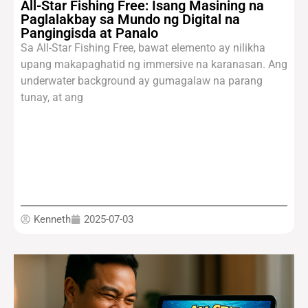
All-Star Fishing Free: Isang Masining na
Paglalakbay sa Mundo ng Digital na
Pangingisda at Panalo
Sa All-Star Fishing Free, bawat elemento ay nilikha
upang makapaghatid ng immersive na karanasan. Ang
underwater background ay gumagalaw na parang
tunay, at ang
Kenneth
2025-07-03