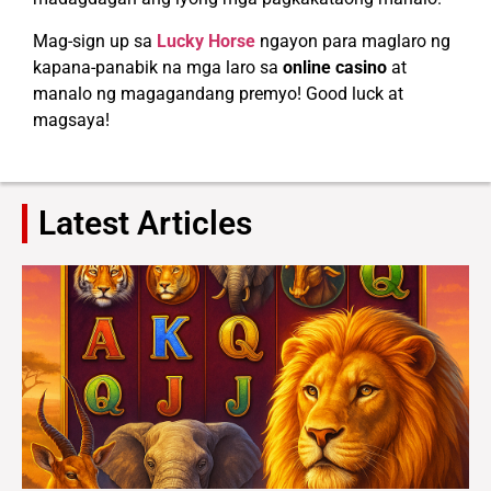
Mag-sign up sa
Lucky Horse
ngayon para maglaro ng
kapana-panabik na mga laro sa
online casino
at
manalo ng magagandang premyo! Good luck at
magsaya!
Latest Articles