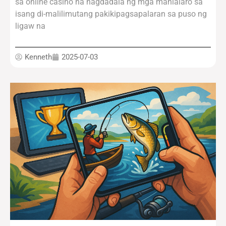
sa online casino na nagdadala ng mga manlalaro sa
isang di-malilimutang pakikipagsapalaran sa puso ng
ligaw na
Kenneth
2025-07-03