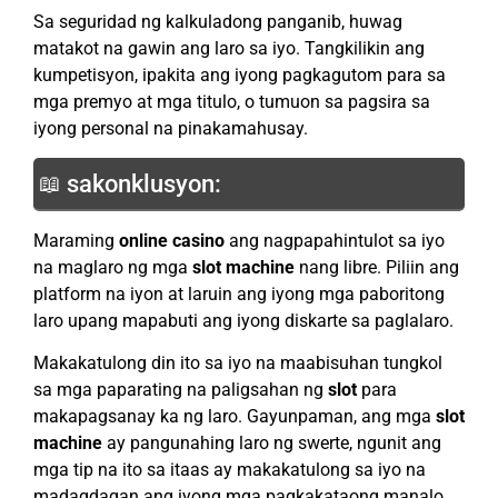
Sa seguridad ng kalkuladong panganib, huwag
matakot na gawin ang laro sa iyo. Tangkilikin ang
kumpetisyon, ipakita ang iyong pagkagutom para sa
mga premyo at mga titulo, o tumuon sa pagsira sa
iyong personal na pinakamahusay.
sakonklusyon:
Maraming
online casino
ang nagpapahintulot sa iyo
na maglaro ng mga
slot
machine
nang libre. Piliin ang
platform na iyon at laruin ang iyong mga paboritong
laro upang mapabuti ang iyong diskarte sa paglalaro.
Makakatulong din ito sa iyo na maabisuhan tungkol
sa mga paparating na paligsahan ng
slot
para
makapagsanay ka ng laro. Gayunpaman, ang mga
slot
machine
ay pangunahing laro ng swerte, ngunit ang
mga tip na ito sa itaas ay makakatulong sa iyo na
madagdagan ang iyong mga pagkakataong manalo.