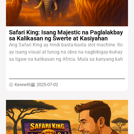
Safari King: Isang Majestic na Paglalakbay
sa Kalikasan ng Swerte at Kasiyahan
Ang Safari King ay hindi basta-basta slot machine. Ito
ay isang visual at tunog na obra na nagbibigay-buhay
sa ligaw na kalikasan ng Africa. Mula sa kanyang kah
Kenneth
2025-07-02