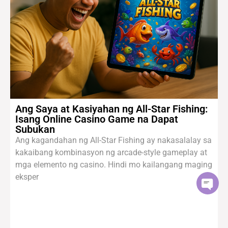
Ang Saya at Kasiyahan ng All-Star Fishing:
Isang Online Casino Game na Dapat
Subukan
Ang kagandahan ng All-Star Fishing ay nakasalalay sa
kakaibang kombinasyon ng arcade-style gameplay at
mga elemento ng casino. Hindi mo kailangang maging
eksper