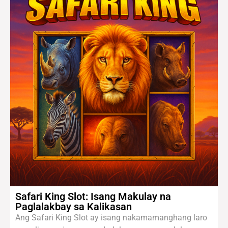
Safari King Slot: Isang Makulay na
Paglalakbay sa Kalikasan
Ang Safari King Slot ay isang nakamamanghang laro