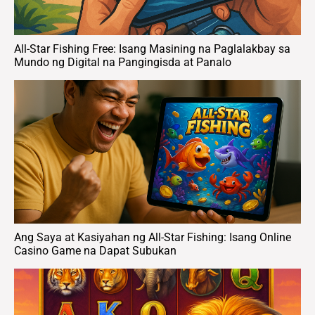
All-Star Fishing Free: Isang Masining na Paglalakbay sa
Mundo ng Digital na Pangingisda at Panalo
Ang Saya at Kasiyahan ng All-Star Fishing: Isang Online
Casino Game na Dapat Subukan