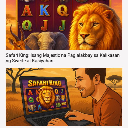
Safari King: Isang Majestic na Paglalakbay sa Kalikasan
ng Swerte at Kasiyahan