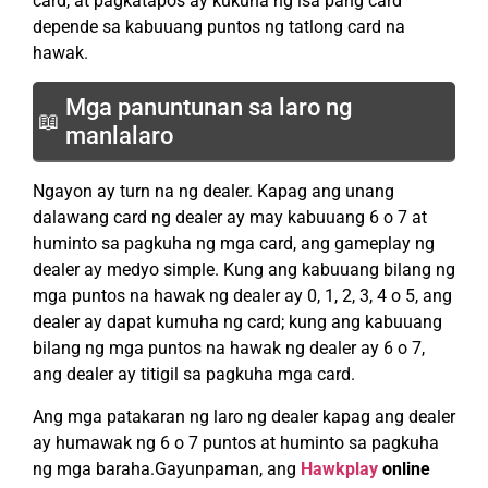
card, at pagkatapos ay kukuha ng isa pang card
depende sa kabuuang puntos ng tatlong card na
hawak.
Mga panuntunan sa laro ng
manlalaro
Ngayon ay turn na ng dealer. Kapag ang unang
dalawang card ng dealer ay may kabuuang 6 o 7 at
huminto sa pagkuha ng mga card, ang gameplay ng
dealer ay medyo simple. Kung ang kabuuang bilang ng
mga puntos na hawak ng dealer ay 0, 1, 2, 3, 4 o 5, ang
dealer ay dapat kumuha ng card; kung ang kabuuang
bilang ng mga puntos na hawak ng dealer ay 6 o 7,
ang dealer ay titigil sa pagkuha mga card.
Ang mga patakaran ng laro ng dealer kapag ang dealer
ay humawak ng 6 o 7 puntos at huminto sa pagkuha
ng mga baraha.Gayunpaman, ang
Hawkplay
online