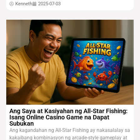
Kenneth
2025-07-03
Ang Saya at Kasiyahan ng All-Star Fishing:
Isang Online Casino Game na Dapat
Subukan
Ang kagandahan ng All-Star Fishing ay nakasalalay sa
kakaibang kombinasyon ng arcade-style gameplay at