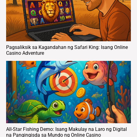
Pagsaliksik sa Kagandahan ng Safari King: Isang Online
Casino Adventure
All-Star Fishing Demo: Isang Makulay na Laro ng Digital
na Pangingisda sa Mundo ng Online Casino