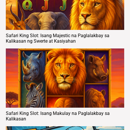
Safari King Slot: Isang Majestic na Paglalakbay sa
Kalikasan ng Swerte at Kasiyahan
Safari King Slot: Isang Makulay na Paglalakbay sa
Kalikasan