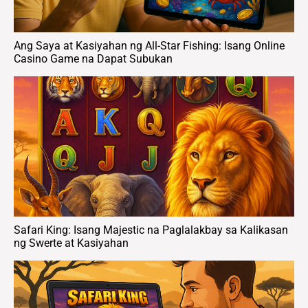
Ang Saya at Kasiyahan ng All-Star Fishing: Isang Online
Casino Game na Dapat Subukan
Safari King: Isang Majestic na Paglalakbay sa Kalikasan
ng Swerte at Kasiyahan