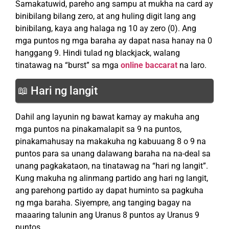
Samakatuwid, pareho ang sampu at mukha na card ay
binibilang bilang zero, at ang huling digit lang ang
binibilang, kaya ang halaga ng 10 ay zero (0). Ang
mga puntos ng mga baraha ay dapat nasa hanay na 0
hanggang 9. Hindi tulad ng blackjack, walang
tinatawag na “burst” sa mga
online baccarat
na laro.
Hari ng langit
Dahil ang layunin ng bawat kamay ay makuha ang
mga puntos na pinakamalapit sa 9 na puntos,
pinakamahusay na makakuha ng kabuuang 8 o 9 na
puntos para sa unang dalawang baraha na na-deal sa
unang pagkakataon, na tinatawag na “hari ng langit”.
Kung makuha ng alinmang partido ang hari ng langit,
ang parehong partido ay dapat huminto sa pagkuha
ng mga baraha. Siyempre, ang tanging bagay na
maaaring talunin ang Uranus 8 puntos ay Uranus 9
puntos.