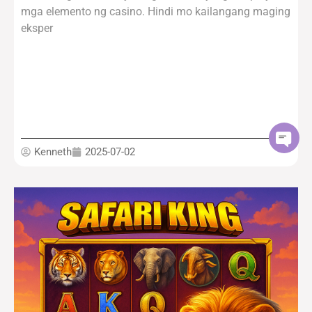
mga elemento ng casino. Hindi mo kailangang maging
eksper
Kenneth
2025-07-02