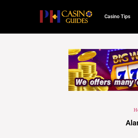
Casino Tips
H
Ala