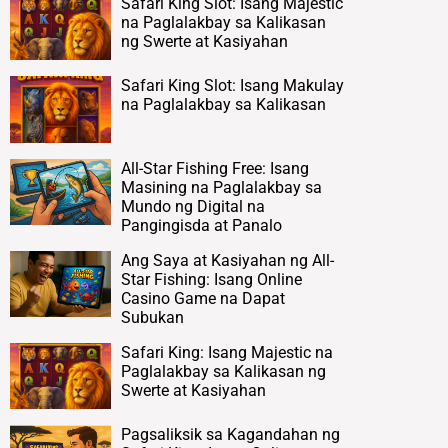
Safari King Slot: Isang Majestic
na Paglalakbay sa Kalikasan
ng Swerte at Kasiyahan
Safari King Slot: Isang Makulay
na Paglalakbay sa Kalikasan
All-Star Fishing Free: Isang
Masining na Paglalakbay sa
Mundo ng Digital na
Pangingisda at Panalo
Ang Saya at Kasiyahan ng All-
Star Fishing: Isang Online
Casino Game na Dapat
Subukan
Safari King: Isang Majestic na
Paglalakbay sa Kalikasan ng
Swerte at Kasiyahan
Pagsaliksik sa Kagandahan ng