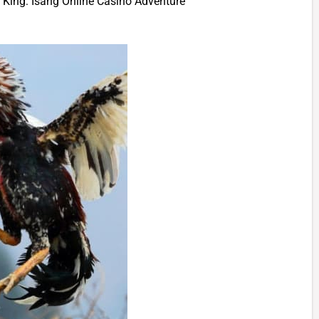
 King: Isang Online Casino Adventure