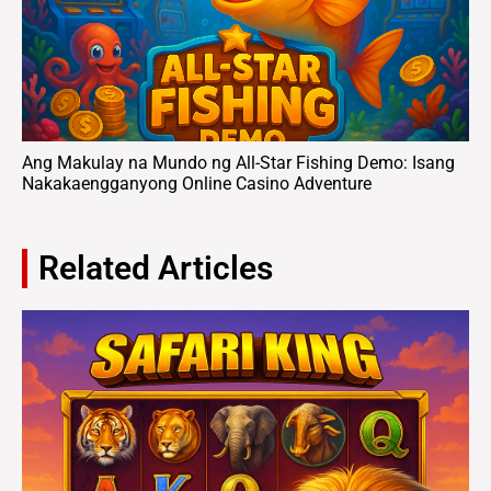
Ang Makulay na Mundo ng All-Star Fishing Demo: Isang
Nakakaengganyong Online Casino Adventure
Related Articles