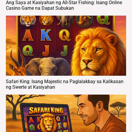
Ang Saya at Kasiyahan ng All-Star Fishing: Isang Online
Casino Game na Dapat Subukan
Safari King: Isang Majestic na Paglalakbay sa Kalikasan
ng Swerte at Kasiyahan