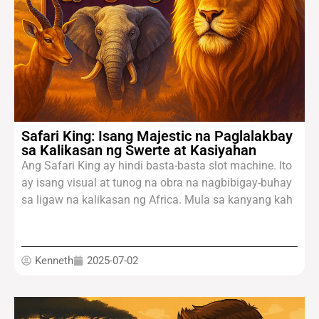
Safari King: Isang Majestic na Paglalakbay
sa Kalikasan ng Swerte at Kasiyahan
Ang Safari King ay hindi basta-basta slot machine. Ito
ay isang visual at tunog na obra na nagbibigay-buhay
sa ligaw na kalikasan ng Africa. Mula sa kanyang kah
Kenneth
2025-07-02