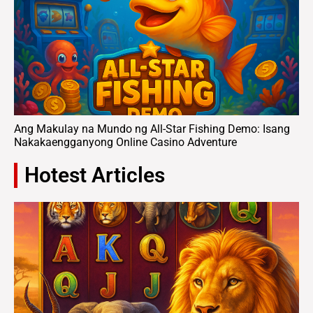
Ang Makulay na Mundo ng All-Star Fishing Demo: Isang
Nakakaengganyong Online Casino Adventure
Hotest Articles