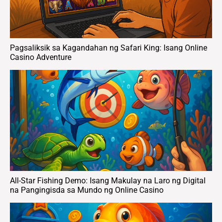
Pagsaliksik sa Kagandahan ng Safari King: Isang Online
Casino Adventure
All-Star Fishing Demo: Isang Makulay na Laro ng Digital
na Pangingisda sa Mundo ng Online Casino