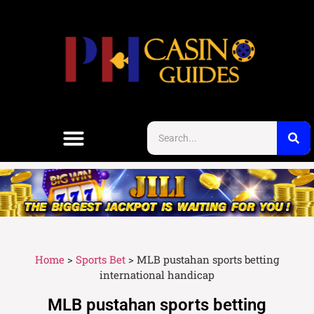
Home
>
Sports Bet
>
MLB pustahan sports betting
international handicap
MLB pustahan sports betting