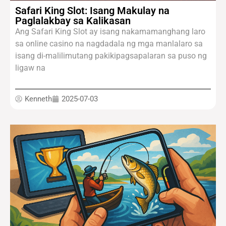
Safari King Slot: Isang Makulay na
Paglalakbay sa Kalikasan
Ang Safari King Slot ay isang nakamamanghang laro
sa online casino na nagdadala ng mga manlalaro sa
isang di-malilimutang pakikipagsapalaran sa puso ng
ligaw na
Kenneth
2025-07-03