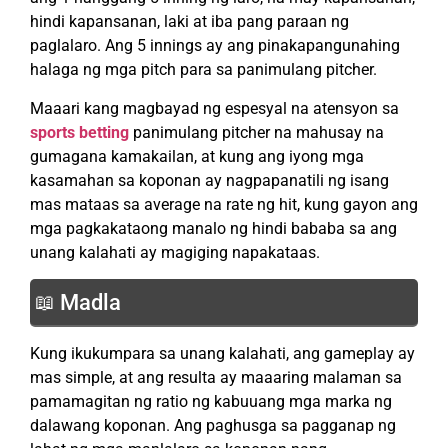
hindi kapansanan, laki at iba pang paraan ng
paglalaro. Ang 5 innings ay ang pinakapangunahing
halaga ng mga pitch para sa panimulang pitcher.
Maaari kang magbayad ng espesyal na atensyon sa
sports betting
panimulang pitcher na mahusay na
gumagana kamakailan, at kung ang iyong mga
kasamahan sa koponan ay nagpapanatili ng isang
mas mataas sa average na rate ng hit, kung gayon ang
mga pagkakataong manalo ng hindi bababa sa ang
unang kalahati ay magiging napakataas.
Madla
Kung ikukumpara sa unang kalahati, ang gameplay ay
mas simple, at ang resulta ay maaaring malaman sa
pamamagitan ng ratio ng kabuuang mga marka ng
dalawang koponan. Ang paghusga sa pagganap ng