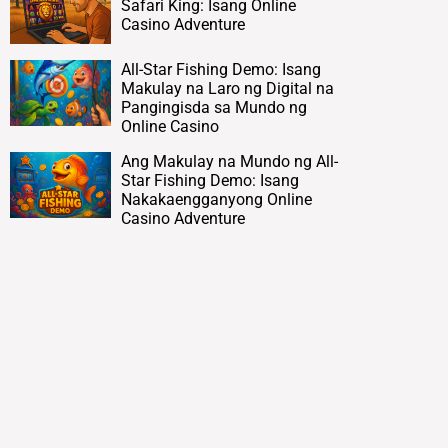
Safari King: Isang Online
Casino Adventure
All-Star Fishing Demo: Isang
Makulay na Laro ng Digital na
Pangingisda sa Mundo ng
Online Casino
Ang Makulay na Mundo ng All-
Star Fishing Demo: Isang
Nakakaengganyong Online
Casino Adventure