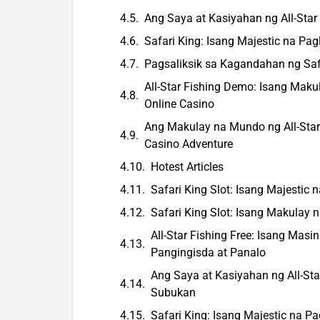
Ang Saya at Kasiyahan ng All-Sta
Safari King: Isang Majestic na Pa
Pagsaliksik sa Kagandahan ng Safa
All-Star Fishing Demo: Isang Maku
Online Casino
Ang Makulay na Mundo ng All-Sta
Casino Adventure
Hotest Articles
Safari King Slot: Isang Majestic
Safari King Slot: Isang Makulay 
All-Star Fishing Free: Isang Mas
Pangingisda at Panalo
Ang Saya at Kasiyahan ng All-Sta
Subukan
Safari King: Isang Majestic na P