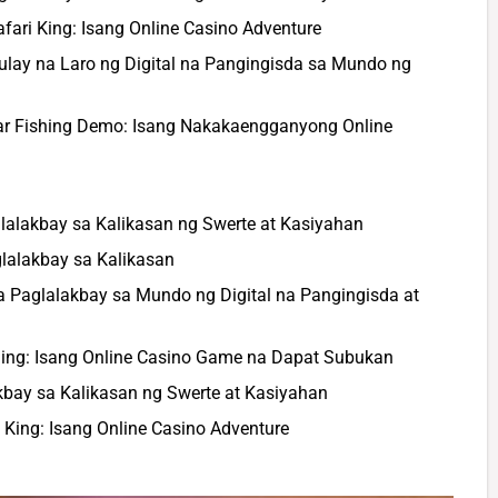
fari King: Isang Online Casino Adventure
ulay na Laro ng Digital na Pangingisda sa Mundo ng
ar Fishing Demo: Isang Nakakaengganyong Online
aglalakbay sa Kalikasan ng Swerte at Kasiyahan
glalakbay sa Kalikasan
 na Paglalakbay sa Mundo ng Digital na Pangingisda at
shing: Isang Online Casino Game na Dapat Subukan
akbay sa Kalikasan ng Swerte at Kasiyahan
 King: Isang Online Casino Adventure