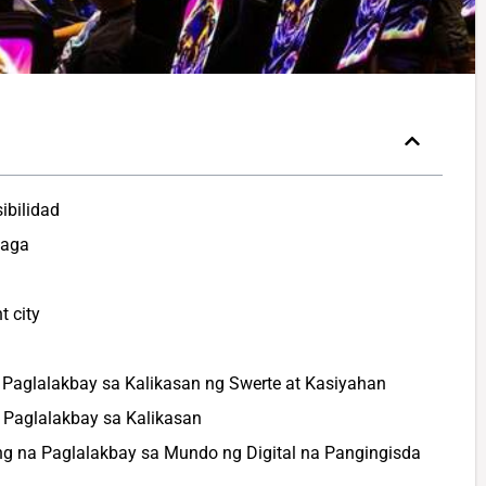
bilidad
laga
 city
na Paglalakbay sa Kalikasan ng Swerte at Kasiyahan
a Paglalakbay sa Kalikasan
ning na Paglalakbay sa Mundo ng Digital na Pangingisda