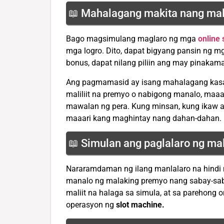
Mahalagang makita nang mal
Bago magsimulang maglaro ng mga
online
mga logro. Dito, dapat bigyang pansin ng 
bonus, dapat nilang piliin ang may pinakamal
Ang pagmamasid ay isang mahalagang kasa
maliliit na premyo o nabigong manalo, ma
mawalan ng pera. Kung minsan, kung ikaw ay
maaari kang maghintay nang dahan-dahan. 
Simulan ang paglalaro ng mal
Nararamdaman ng ilang manlalaro na hindi m
manalo ng malaking premyo nang sabay-saba
maliit na halaga sa simula, at sa parehong 
operasyon ng
slot machine.